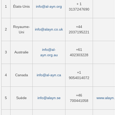
+ 1
1
États-Unis
info@al-ayn.org
3137247690
Royaume-
+44
2
info@alayn.co.uk
Uni
2037195221
info@al-
+61
3
Australie
ayn.org.au
402303228
+1
4
Canada
info@al-ayn.ca
9054014072
+46
5
Suède
info@alayn.se
www.alayn.
700441058