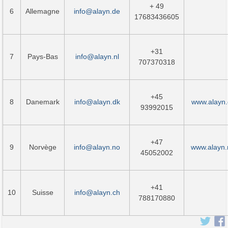
+ 49
6
Allemagne
info@alayn.de
17683436605
+31
7
Pays-Bas
info@alayn.nl
707370318
+45
8
Danemark
info@alayn.dk
www.alayn.
93992015
+47
9
Norvège
info@alayn.no
www.alayn.
45052002
+41
10
Suisse
info@alayn.ch
788170880