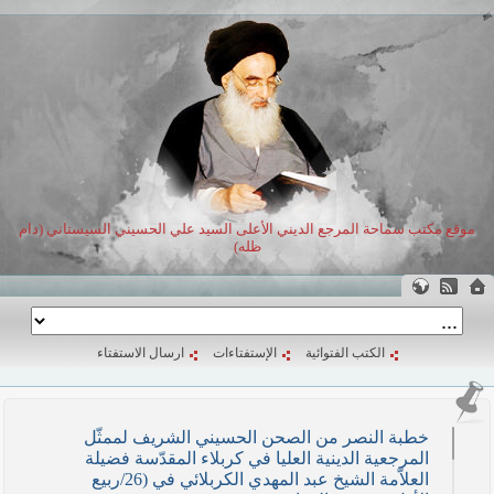
موقع مكتب سماحة المرجع الديني الأعلى السيد علي الحسيني السيستاني (دام
ظله)
الكتب الفتوائية
الإستفتاءات
ارسال الاستفتاء
خطبة النصر من الصحن الحسيني الشريف لممثّل
المرجعية الدينية العليا في كربلاء المقدّسة فضيلة
العلاّمة الشيخ عبد المهدي الكربلائي في (26/ربيع