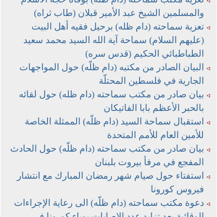
والمسلمين الشيخ عبد الأمير قبلان (طاب ثراه)
تعزية سماحته (دام ظله) برحيل فقيه أهل البيت
(عليهم السلام) سماحة آية الله السيد محمد سعيد
الطباطبائي الحكيم (قدس سره)
البيان الصادر من مكتبه (دام ظلّه) حول المواجهات
الجارية في فلسطين المحتلّة
بيان صادر من مكتب سماحته (دام ظله) حول لقائه
بالحبر الأعظم بابا الفاتيكان
استقبال سماحة السيد (دام ظلّه) الممثلة الخاصة
للأمين العام للأمم المتحدة
بيان صادر من مكتب سماحته (دام ظلّه) حول الحادث
المفجع في مرفأ بيروت بلبنان
استفتاء حول صيام شهر رمضان المبارك مع انتشار
فيروس كورونا
دعوة مكتب سماحته (دام ظلّه) الى رعاية الإجراءات
الوقائية بعد تزايد عدد الإصابات بوباء كورونا في