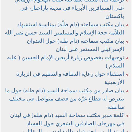
----- تصريح حول الأوضاع الراهنة في العراق
على المسافرين الأبرياء في مدينة پاراچنار، في
(14/06/2014) -----
پاكستان
ما ورد في خطبة الجمعة لممثل المرجعية الدينية العليا
بيان مكتب سماحته (دام ظلّه) بمناسبة استشهاد
في كربلاء المقدسة فضيلة العلاّمة الشيخ عبد المهدي
الكربلائي في (14/ شعبان /1435هـ) الموافق ( 13/6/2014م
العلاّمة حجة الإسلام والمسلمين السيد حسن نصر الله
) بعد سيطرة (داعش) على مناطق واسعة في محافظتي
بيان مكتب سماحته (دام ظله) حول العدوان
نينوى وصلاح الدين وإعلانها أنها تستهدف بقية
المحافظات
الإسرائيلي المستمر على لبنان
توجيهات بخصوص زيارة أربعين الإمام الحسين ( عليه
بيان صادر من مكتب سماحة السيد السيستاني -دام ظلّه
- في النجف الأشرف حول التطورات الأمنية الأخيرة في
السلام )
محافظة نينوى
استفتاء حول رعاية النظافة والتنظيم في الزيارة
الأربعينية
بيان صادر من مكتب سماحة السيد (دام ظله) حول ما
يتعرض له قطاع غزّة من قصف متواصل في مختلف
مناطقه
كلمة مدير مكتب سماحة السيد (دام ظله) في لبنان
في مهرجان الصادقين الشعري حول الفساد
استقبال سماحته (دام ظله) لعدد من المقاتلين