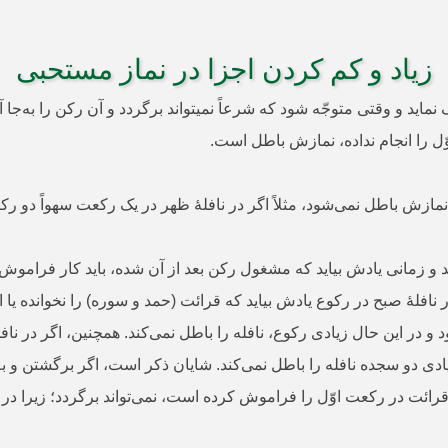
زیاد و کم کردن اجزا در نماز مستحبی
ّل را انجام نداده، نمازش باطل است.
نمازش باطل نمی‌شود، مثلاً اگر در نافلۀ ظهر در یک رکعت سهواً دو رکو
 و زمانی یادش بیاید که مشغول رکن بعد از آن شده، باید کار فراموش شد
ر نافلۀ صبح در رکوع یادش بیاید که قرائت (حمد و سوره) را نخوانده یا ای
برود و در این حال زیادی رکوع، نافله را باطل نمی‌کند. همچنین، اگر در ن
و زیادی دو سجده نافله را باطل نمی‌کند. شایان ذکر است، اگر برگشتن
 قرائت در رکعت اوّل را فراموش کرده است، نمی‌تواند برگردد؛ زیرا د