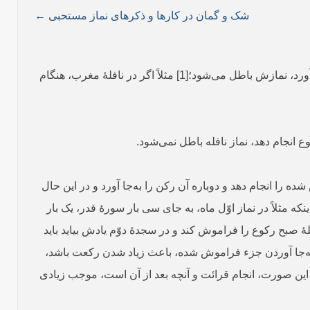
شک و گمان در کارها و ذکرهای نماز مستحبی ←
مسأله 2105. اگر نمازگزار در نماز مستحبی، رکنی را سهواً ترک نماید و وقتی متوجّه شود که شرعاً نمی‏تواند برگردد و آن رکن را به‌جا آورد، نمازش باطل می‌شود؛[1] مثلاً اگر در نافلۀ مغرب، هنگام
ع انجام دهد، نماز نافله باطل نمی‌شود.
ه را انجام دهد و دوباره آن رکن را به‌جا آورد و در این حال
نکه مثلاً در نماز اوّل ماه، به جای سی بار سورۀ قدر، یک بار
افلۀ صبح رکوع را فراموش کند و در سجدۀ دوّم یادش بیاید باید
 و به‌جا آوردن جزء فراموش شده، باعث زیاد شدن رکعت باشد،
ر این صورت، انجام قرائت و آنچه بعد از آن است، موجب زیادی