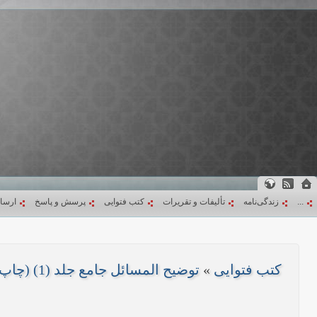
...
زندگی‌نامه
تألیفات و تقریرات
کتب فتوایی
پرسش و پاسخ
ارسا
کتب فتوایی
»
توضیح المسائل جامع جلد (1) (چاپ 1403)