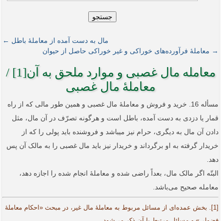
جستجو
مال به دست آمده از معاملۀ باطل ←
→ معاملۀ فرآورده‌های خوراکی و غیر خوراکی حاصل از حیوان
معامله مال غصبی و موارد ملحق به آن[1] /
معاملۀ مال غصبی
مسأله 16. خرید و فروش و معاملۀ مال غصبی و همین طور مالی که از راه
قمار یا دزدی به دست آمده، باطل است و هرگونه تصرّف در آن مال، مثل
دادن آن مال به دیگری، حرام نیز می­باشد و فروشنده باید پولی را که از
خریدار گرفته به او برگرداند و خریدار نیز باید مال غصبی را به مالک آن پس
دهد.
البتّه اگر مالک مال، بعداً راضی شده و معاملۀ انجام شده را اجازه دهد،
معامله صحیح می‌باشد.
[1]. بخش عمده‌ای از مسائل مربوط به معاملۀ مال غیر، در مبحث «احکام معاملۀ
فضولی» و مسائل مرتبط با آن ذکر می‌شود.