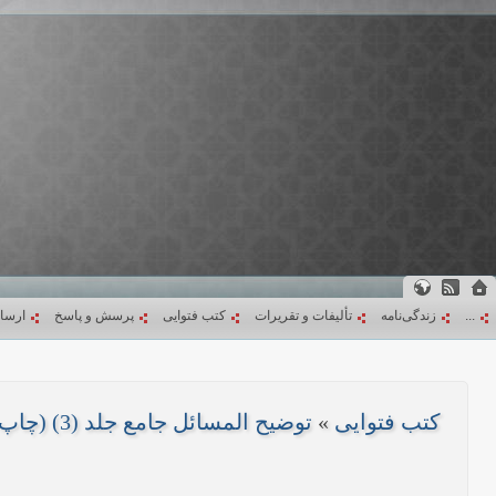
...
زندگی‌نامه
تألیفات و تقریرات
کتب فتوایی
پرسش و پاسخ
ارسا
کتب فتوایی
»
توضیح المسائل جامع جلد (3) (چاپ 1403)