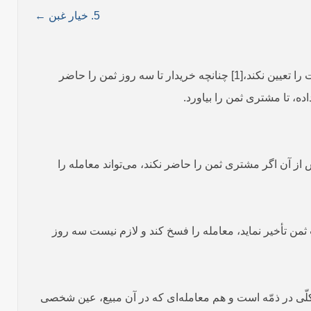
5. خیار غبن ←
مسأله 312. اگر فروشنده برای تأخیر در پرداخت بهای معامله‌ای که به صورت نقد انجام شده، مدّتی به خریدار مهلت دهد، ولی آن مدّت را تعیین نکند،[1] چنانچه خریدار تا سه روز ثمن را حاضر
ده، تا مشتری ثمن را بیاورد.
 از آن اگر مشتری ثمن را حاضر نکند، می‌تواند معامله را
ثمن تأخیر نماید، معامله را فسخ کند و لازم نیست سه روز
ر آن، کالا (مبیع) کلّی در ذمّه است و هم معامله‌ای که در آن مبیع، عین شخصی