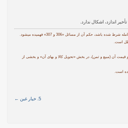
أخیر اندازد، اشکال ندارد.
[1]. شایان ذکر است، حکم این مسألۀ (312) در جایی است که پس از انجام معامله، مهلت نامعیّنی قرار داده شده باشد؛ امّا اگر این مهلت نامعیّن، در ضمن معامله شرط شده باشد، حکم آن از مسائل «306 و 307» فهمیده می­شود.
اطل است.
 هر یک از کالا و قیمت آن (مبیع و ثمن)، در بخش «تحویل کالا و بهای آن» و بخشی از
5. خیار غبن ←