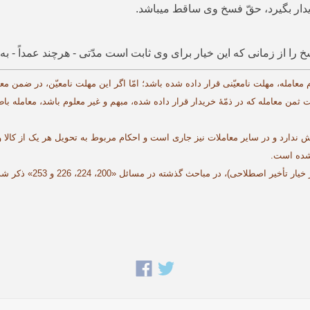
ریدار بگیرد، حقّ فسخ وی ساقط می­­باشد.
 را از زمانی که این خیار برای وی ثابت است مدّتی - هرچند عمداً - به ت
 ثمن معامله که در ذمّۀ خریدار قرار داده شده، مبهم و غیر معلوم باشد، معامله ب
«313 و 314»)، اختصاص به خرید و فروش ندارد و در سایر معاملات نیز جاری است و احکام مربوط به تحویل
شده است.
ی)، در مباحث گذشته در مسائل «200، 224، 226 و 253» ذکر شده است.