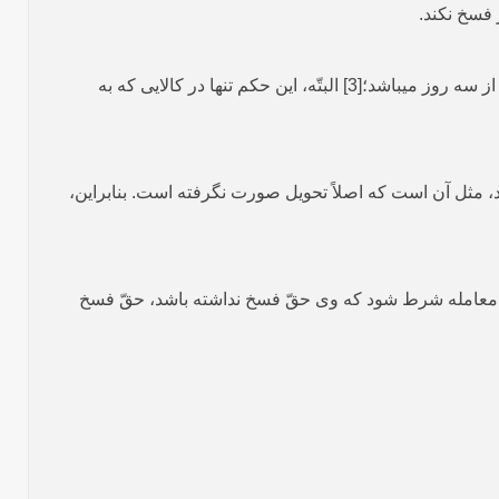
فسخ نکند.
اگر جنسی که فروخته شده، از قبیل برخی سبزی­ها یا میوه­ها باشد که قبل از سه روز فاسد می­شود، مهلت خیار تأخیر کمتر از سه روز می­باشد؛[3] البتّه، این حکم تنها در کالایی که به
اشد، مثل آن است که اصلاً تحویل صورت نگرفته است. بنابراین،
ن معامله شرط شود که وی حقّ فسخ نداشته باشد، حقّ فسخ