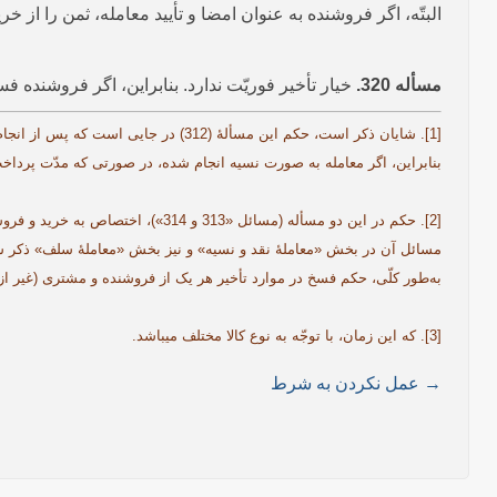
البتّه، اگر فروشنده به عنوان امضا و تأیید معامله، ثمن را از خ
مسأله 320.
خیار تأخیر فوریّت ندارد. بنابراین، اگر فروشنده فسخ
بنابراین، اگر معامله به صورت نسیه انجام شده، در صورتی که مدّت پرداخت
[2]. حکم در این دو مسأله (مسائل 
مسائل آن در بخش «معاملۀ نقد و نسیه» و نیز بخش «معاملۀ سلف» ذکر 
به‌طور کلّی، حکم فسخ در موارد تأخیر هر یک از فروشنده و مشتری (غیر از خیار تأخیر اصطلاح
[3]. که این زمان، با توجّه به نوع کالا مختلف می­باشد.
→ عمل نکردن به شرط