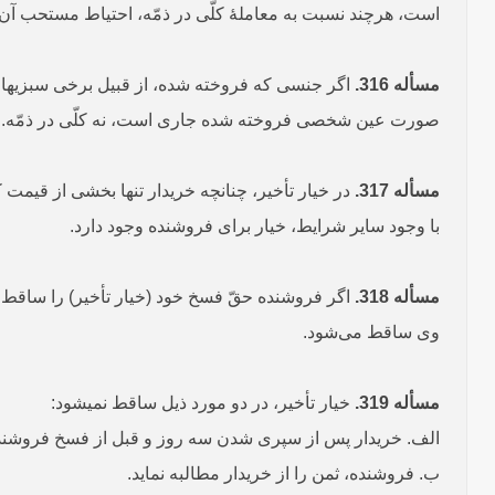
است، هرچند نسبت به معاملۀ کلّی در ذمّه، احتیاط مستحب آ
مسأله 316.
صورت عین شخصی فروخته شده جاری است، نه کلّی در ذمّه.
مسأله 317.
در خیار تأخیر، چنانچه خریدار تنها بخشی از قیمت ک
با وجود سایر شرایط، خیار برای فروشنده وجود دارد.
مسأله 318.
اگر فروشنده حقّ فسخ خود (خیار تأخیر) را ساقط
وی ساقط می‌شود.
مسأله 319.
خیار تأخیر، در دو مورد ذیل ساقط نمی­شود:
الف. خریدار پس از سپری شدن سه روز و قبل از فسخ فروشنده
ب. فروشنده، ثمن را از خریدار مطالبه نماید.