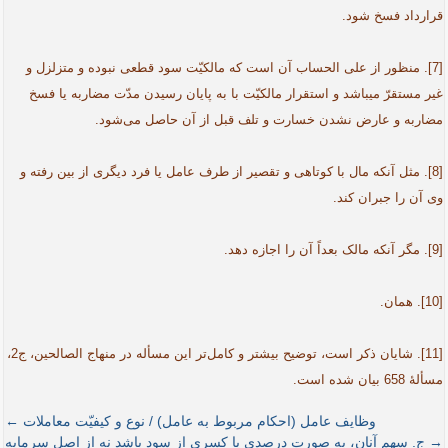
قرارداد فسخ شود.
[7]. منظور از علی الحساب آن است که مالکیّت سود قطعی نبوده و متزلزل و
غیر مستقرّ می­باشد و استقرار مالکیّت با به پایان رسیدن مدّت مضاربه یا فسخ
مضاربه و عارض نشدن خسارت و تلف قبل از آن حاصل می‌شود.
[8]. مثل آنکه مال با کوتاهی و تقصیر از طرف عامل یا فرد دیگری از بین رفته و
وی آن را جبران کند.
[9]. مگر آنکه مالک بعداً آن را اجازه دهد.
[10]. همان.
[11]. شایان ذکر است، توضیح بیشتر و کامل‌تر این مسأله در منهاج الصالحین، ج2،
مسألۀ 658 بیان شده است.
وظایف عامل (احکام مربوط به عامل) / نوع و کیفیّت معاملات ←
→ ج. سهم آنان، به صورت درصدی یا کسری از سود باشد نه از اصل سرمایه