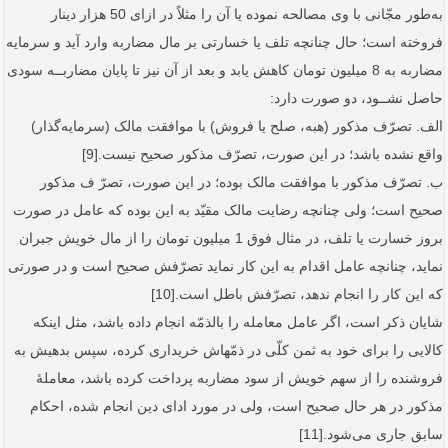
به‌طور مجّانی با وی مصالحه نموده یا آن را مثلاً در ازای 50­ هزار دینار
فروخته است؛ حال چنانچه تلف یا خسارتی بر مال مضاربه وارد آید و سرمایه
مضاربه به 8 میلیون تومان کاهش یابد و بعد از آن نیز تا پایان مضاربــه سودی
حاصل نشــود، دو صورت دارد:
الف. تصرّف مذکور (هبه، صلح یا فروش) با موافقت مالک (سرمایه‌گذار)
واقع نشده باشد؛ در این صورت، تصرّف مذکور صحیح نیست.[9]
ب. تصرّف مذکور با موافقت مالک بوده؛ در این صورت، تصرّ ف مذکور
صحیح است؛ ولی چنانچه رضایت مالک مقیّد به این بوده که عامل در صورت
بروز خسارت یا تلف، در مثال فوق 1 میلیون تومان را از مال خویش جبران
نماید، چنانچه عامل اقدام به این کار نماید تصرّفش صحیح است و در صورتی
که این کار را انجام ندهد، تصرّفش باطل است.[10]
شایان ذکر است، اگر عامل معامله را بالذمّه انجام داده باشد، مثل اینکه
کالایی را برای خود به ثمن کلّی در ذمّه­اش خریداری کرده، سپس بدهیش به
فروشنده را از سهم خویش از سود مضاربه پرداخت کرده باشد، معاملۀ
مذکور در هر حال صحیح است، ولی در مورد ادای دین انجام شده، احکام
سابق جاری می‌شود.[11]