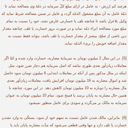
هرچند کم ارزش - به عامل در ازای مبلغ کلّ سرمایه در ذمّۀ وی مصالحه نماید تا
ذمّۀ عامل به آن مبلغ مشغول الذمّه گردد و عامل در ضمن مصالحه شرط نماید که
وکیل بلاعزل باشد تا چنانچه تلف یا خسارتی عارض نشد، خود را نسبت به تمام
مبلغ مورد مصالحه ابراء ذمّه نماید و در صورت بروز خسارت یا تلف، چنانچه مقدار
دین ناشی از صلح، بیشتر از مقدار خسارت یا تلف باشد، بتواند فقط نسبت به
مقدار اضافه خویش را بریء الذمّه نماید.
[5]. در این مثال 2 میلیون تومان به سرمایۀ مضاربه، خسارت وارد شده و امّا اگر
معاملات زیان‌آور بعدی طوری نباشد که اصل سرمایه هم دچار ضرر شود، مثل
اینکه در مثال مذکور پس از آنکه در معاملات ابتدایی 6 میلیون تومان سود حاصل
شد و اموال مضاربه به 16 میلیون تومان افزایش یافت، معاملات زیان‌آور بعدی
مال مضاربه را دوباره به 10 میلیون تومان کاهش دهد. در این مورد، چنانچه با
همین حال مضاربه به پایان برسد یا فسخ شود، تمام 10 میلیون تومان به عنوان
سرمایه به مالک بر می‌گردد و سودی برای عامل منظور نمی­شود.
[6]. بنابراین، مالک شدن عامل نسبت به سهم خود از سود، بستگی به وارد نشدن
خسارت یا تلف دارد و تنها وقتی قطعی می‌شود که مدّت مضاربه پایان یابد یا