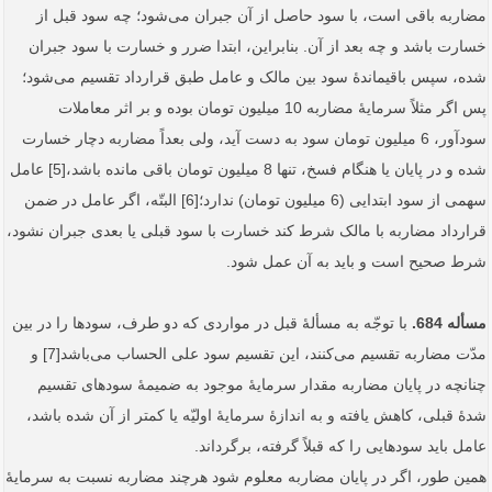
مضاربه باقی است، با سود حاصل از آن جبران می‌شود؛ چه سود قبل از
خسارت باشد و چه بعد از آن. بنابراین، ابتدا ضرر و خسارت با سود جبران
شده، سپس باقیماندۀ سود بین مالک و عامل طبق قرارداد تقسیم می‌شود؛
پس اگر مثلاً سرمایۀ مضاربه 10 میلیون تومان بوده و بر اثر معاملات
سود‌آور، 6 میلیون تومان سود به دست آید، ولی بعداً مضاربه دچار خسارت
شده و در پایان یا هنگام فسخ، تنها 8 میلیون تومان باقی مانده باشد،[5] عامل
سهمی از سود ابتدایی (6 میلیون تومان) ندارد؛[6] البتّه، اگر عامل در ضمن
قرارداد مضاربه با مالک شرط کند خسارت با سود قبلی یا بعدی جبران نشود،
شرط صحیح است و باید به آن عمل شود.
مسأله 684.
با توجّه به مسألۀ قبل در مواردی که دو طرف، سودها را در بین
مدّت مضاربه تقسیم می‌کنند، این تقسیم سود علی الحساب می‌باشد[7] و
چنانچه در پایان مضاربه مقدار سرمایۀ موجود به ضمیمۀ سودهای تقسیم
شدۀ قبلی، کاهش یافته و به اندازۀ سرمایۀ اولیّه یا کمتر از آن شده باشد،
عامل باید سودهایی را که قبلاً گرفته، برگرداند.
همین طور، اگر در پایان مضاربه معلوم شود هرچند مضاربه نسبت به سرمایۀ