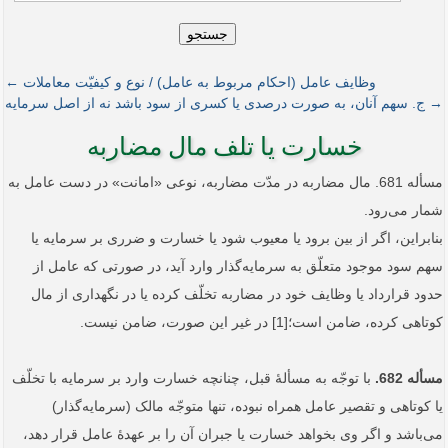
جستجو
وظایف عامل (احکام مربوط به عامل) / نوع و کیفیّت معاملات ←
→ ج. سهم آنان، به صورت درصدی یا کسری از سود باشد نه از اصل سرمایه
خسارت یا تلف مال مضاربه
مسأله 681. مال مضاربه در مدّت مضاربه، نوعی «امانت» در دست عامل به
شمار می‌رود.
بنابراین، اگر از بین برود یا معیوب شود یا خسارت و ضرری بر سرمایه یا
سهم سود موجود متعلّق به سرمایه‌گذار وارد آید، در صورتی که عامل از
حدود قرارداد یا وظایف خود در مضاربه تخلّف کرده یا در نگهداری از مال
کوتاهی کرده، ضامن است؛[1] در غیر این صورت، ضامن نیست.
مسأله 682.
با توجّه به مسألۀ قبل، چنانچه خسارت وارد بر سرمایه با تخلّف
یا کوتاهی و تقصیر عامل همراه نبوده، تنها متوجّه مالک (سرمایه‌گذار)
می‌باشد و اگر وی بخواهد خسارت یا جبران آن را بر عهدۀ عامل قرار دهد،