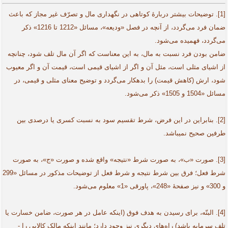
[1]. توضیحات بیشتر دربارۀ کوتاهی در نگهداری مال و تصرّف غیر مجاز که باعث
ضمان فرد می‌گردد، از آنچه در فصل «ودیعه»، مسائل «1212 تا 1216» ذکر
می‌گردد، فهمیده می‌شود.
ضامن بودن فرد نسبت به مال، به این معناست که اگر آن مال تلف شود، چنانچه
از اشیای مثلی است، مثل آن و اگر از اشیای قیمی است، قیمت آن و اگر معیوب
شود، ارش (کاهش قیمت) را بدهکار می‌گردد و توضیح معنای مثلی و قیمی، در
مسائل «1504 و 1505» ذکر می‌شود.
[2]. بنابراین در این فرض، شرط تقسیم سود به نسبت کسری یا درصدی بین
طرفین صحیح نمی­باشد.
[3]. صورت «ب»، به صورت شرط «نتیجه» واقع شده و صورت «ج»، به صورت
شرط فعل؛ فرق بین شرط نتیجه و شرط فعل از توضیحات مذکور در مسائل «299
و 300» و نیز صفحۀ «248»، پاورقی «1» معلوم می‌شود.
[4]. البتّه، برای رسیدن به هدف فوق (اینکه عامل در هر صورت، ضامن خسارت یا
تلف سرمایه باشد) راه‌های دیگری نیز وجود دارد؛ مانند اینکه مالک کالایی را -