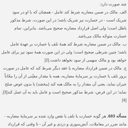
چند صورت دارد:
الف. مالک در ضمن مضاربه شرط کند عامل - همچنان که با او در سود
شریک است - در خسارت نیز شریک باشد؛ در این صورت، شرط مذکور
باطل است؛ ولی اصل قرارداد مضاربه صحیح می‌باشد. بنابراین، تمام
خسارت متوجّه مالک می‌باشد.
ب. مالک در ضمن مضاربه شرط کند همۀ تلف یا خسارت بر عهدۀ عامل
باشد؛ چنین شرطی صحیح است؛ ولی در این صورت همۀ سود نیز برای عامل
خواهد بود و مالک سهمی از سود نخواهد داشت.[2]
ج. مالک در ضمن قرارداد مضاربه یا عقد دیگر شرط کند که عامل در صورت
بروز تلف یا خسارت بر سرمایۀ مضاربه، همه یا مقدار معیّنی از آن را مجّاناً
جبران نماید، یعنی آن مقدار را به مالک هبه کند (ببخشد) یا بدون عوض صلح
نماید؛ در این فرض، شرط مذکور صحیح است و عامل باید به آن عمل کند[3].
[4]
مسأله 683.
هر گونه خسارت یا تلف یا نقص وارد شده بر سرمایۀ مضاربه -
مانند ضرر در معاملات، آتش‌سوزی و دزدی و غیر آن - تا وقتی که قرارداد