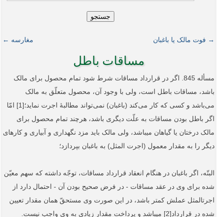
جستجو
→ فوت مالک یا باغبان
مغارسه ←
مساقات باطل
مسأله 845. اگر در قرارداد مساقات شرط شود تمام محصول برای مالک
باشد، مساقات باطل است، ولی با وجود آن، محصول متعلّق به مالک
می‌باشد و کسی که کار می‌کند (باغبان) نمی‌تواند مطالبۀ اجرت نماید؛[1] امّا
اگر باطل بودن مساقات به علّت دیگری باشد، هرچند تمام محصول برای
مالک درختان یا گیاهان می­باشد، ولی مالک باید مزد نگهداری و آبیاری و کارهای
دیگر را به مقدار معمول (اجرت ‌المثل) به باغبان بپردازد؛
البتّه، اگر باغبان در هنگام انعقاد قرارداد مساقات، توجّه داشته که سهم معیّن
شده برای وی در عقد مساقات - در فرض صحیح بودن آن - احتمال دارد از
اجرت­المثل عملش کمتر باشد، در این صورت وی مستحقّ همان مقدار تعیین
شده در قرارداد[2] می­باشد و پرداخت مقدار زیادی به وی واجب نیست.