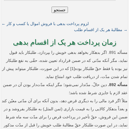
جستجو
لزوم پرداخت بدهی با فروش اموال یا کسب و کار ←
→ مطالبۀ هر یک از اقسام طلب
زمان پرداخت هر یک از اقسام بدهی
مسأله 891. اگر بدهکار بخواهد بدهی خویش را بپردازد، طلبکار باید قبول
نماید، مگر آنکه مدّتی که در ضمن قرارداد تعیین شده، حقّی به نفع طلبکار
نیز بوده یا فقط حقّ طلبکار بوده[1] که در این صورت، طلبکار می‏تواند پیش از
تمام شدن مدّت، از دریافت طلب خود امتناع نماید.
مسأله 892.
دین حالّ، مدّت­دار نمی‌شود؛ مگر اینکه مدّت‌دار بودن آن در ضمن
عقد لازم یا جایزی شرط شده باشد؛
مثلاً اگر فرد مالی را به دیگری قرض دهد، بدون آنکه برای آن مدّتی معیّن کند
و بعداً بدهکار کالایی را به قیمت بازاری (ثمن المثل) به طلبکار بفروشد و در
ضمن این فروش، حقّ تأخیر در پرداخت قرض را برای مدّت سه ماه شرط
نماید، در این صورت طلبکار حقّ مطالبۀ طلب خویش را قبل از مدّت مذکور