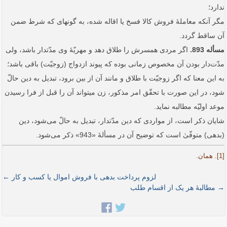
ندارد؛
مگر آنکه معاملۀ فروش کالا فسخ یا اقاله شده، به گونه­ای که شرط ضمن
آن ساقط گردد.
مسأله 893.
اگر مردی همسرش را طلاق دهد و مهریّۀ وی مدّت­دار باشد، ولی
مدّت‌دار بودن آن مخصوص زمانی بوده که پیوند ازدواج (زوجیّت) باقی باشد؛
‌به این معنا که اگر زوجیّت با طلاق و مانند آن از بین برود‌، تبدیل به دین حالّ
شود، در این صورت با تحقّق امر مذکور، زن می­تواند آن را قبل از فرا رسیدن
موعد اولیّه مطالبه نماید.
شایان ذکر است، از مواردی که دین مدّت­دار، تبدیل به حالّ می‌شود، دین
(بدهی) متوفّیٰ است که توضیح آن در مسألۀ «943» ذکر می‌شود.
[1]. همان.
لزوم پرداخت بدهی با فروش اموال یا کسب و کار ←
→ مطالبۀ هر یک از اقسام طلب