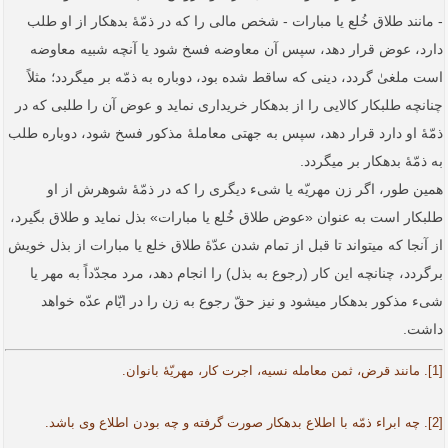
- مانند طلاق خُلع یا مبارات - شخص مالی را که در ذمّۀ بدهکار از او طلب
دارد، عوض قرار دهد، سپس آن معاوضه فسخ شود یا آنچه شبیه معاوضه
است ملغیٰ گردد، دینی که ساقط شده بود، دوباره به ذمّه بر می­گردد؛ مثلاً
چنانچه طلبکار کالایی را از بدهکار خریداری نماید و عوض آن را طلبی که در
ذمّۀ او دارد قرار دهد، سپس به جهتی معاملۀ مذکور فسخ شود، دوباره طلب
به ذمّۀ بدهکار بر می­گردد.
همین طور، اگر زن مهریّه یا شیء دیگری را که در ذمّۀ شوهرش از او
طلبکار است به عنوان «عوض طلاق خُلع یا مبارات» بذل نماید و طلاق بگیرد،
از آنجا که می­تواند تا قبل از تمام شدن عدّۀ طلاق خلع یا مبارات از بذل خویش
برگردد، چنانچه این کار (رجوع به بذل) را انجام دهد، مرد مجدّداً به مهر یا
شیء مذکور بدهکار می­شود و نیز حقّ رجوع به زن را در ایّام عدّه خواهد
داشت.
[1]. مانند قرض، ثمن معامله نسیه، اجرت کار، مهریّۀ بانوان.
[2]. چه ابراء ذمّه با اطلاع بدهکار صورت گرفته و چه بودن اطلاع وی باشد.