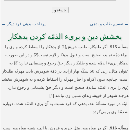
جستجو
→ تقسیم طلب و بدهی
پرداخت بدهی فرد دیگر ←
بخشش دین و بریء الذمّه کردن بدهکار
مسأله 915. اگر طلبکار، طلب خویش[1] از بدهکار را اسقاط کرده و وی را
ابراء ذمّه نماید، صحیح است و قبول بدهکار لازم نیست[2] و در این صورت،
بدهکار بریء الذمّه شده و طلبکار دیگر حقّ رجوع و پشیمانی ندارد؛[3] به
عنوان مثال، زنی که 50 سکّه بهار آزادی در ذمّۀ شوهرش بابت مهریّه طلبکار
است، چنانچه بدون اکراه و اجبار مهریّه را اسقاط کرده و به شوهرش ببخشد
(وی را بریء الذمّه نماید)، صحیح است و دیگر حقّ پشیمانی و رجوع ندارد،
هرچند شوهر از خویشاوندان نسبی وی نباشد.[4]
البتّه در مورد مسألۀ بعد، بدهی که فرد نسبت به آن بریء الذمّه شده، ‌دوباره
به ذمّۀ وی برمی‌گردد.
مسأله 916.
اگر در معاوضه، مثل خرید و فروش یا آنچه شبیه معاوضه است