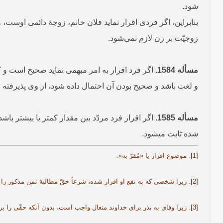
شود.
بنابراین، اگر فردی اقرار نماید فلان خانم، زوجۀ دائمی اوست،
زوجیّت بر زن لازم نمی‌شود.
مسأله 1584.
اگر فرد اقرار به امر مبهمی نماید صحیح است و کس
و لغت باشد و صحیح بودن آن احتمال داده شود، از وی پذیرفته م
مسأله 1585.
اگر اقرار فرد مردّد بین مقدار کمتر یا بیشتر باش
شده ثابت می­شود.
[1]. موضوع اقرار یا «مُقرّ به».
[2]. زیرا شخصی که به نفع او اقرار شده، شرعاً حقّ مطالبۀ ثمن مذکور را از اقرار کننده ندارد.
[3]. زیرا وفای به نذر برای خداوند متعال واجب است، بدون آنکه حقّی را برای شخصی که نذر به نفع اوست شرعاً ثابت نماید.