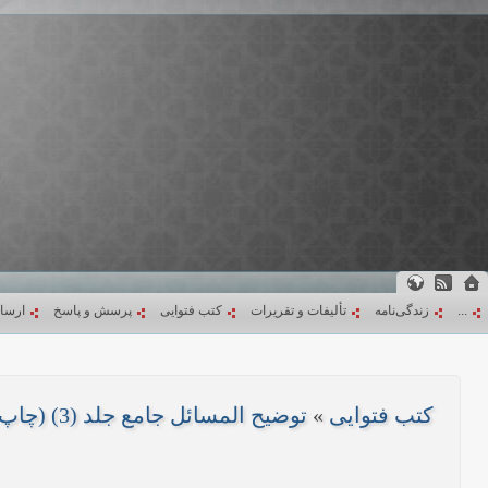
...
زندگی‌نامه
تألیفات و تقریرات
کتب فتوایی
پرسش و پاسخ
ارسا
کتب فتوایی
»
توضیح المسائل جامع جلد (3) (چاپ 1403)