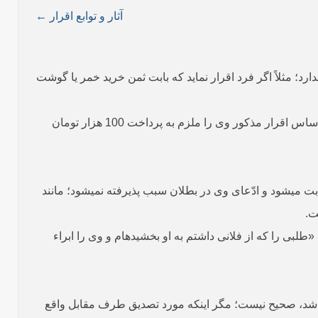
آثار و توابع اقرار ←
نه اقرارش اثری ندارد؛ مثلاً اگر فرد اقرار نماید که بابت ثمن خرید خمر یا گوشت
همین طور، اگر اقرار کند که نذر کرده تا 100­ هزار تومان به فقیر صدقه دهد یا برای فقیر لباس زمستانی بخرد، فرد فقیر نمی‌تواند بر اساس اقرار مذکور وی را ملزم به پرداخت 100­ هزار تومان
 می­شود و ادّعای وی در بطلان سبب پذیرفته نمی­شود؛ مانند
ت.
لبی را که از فلانی داشتم به او بخشیده­ام و وی را ابراء
 باشد، صحیح نیست؛ مگر اینکه مورد تصدیق طرف مقابل واقع