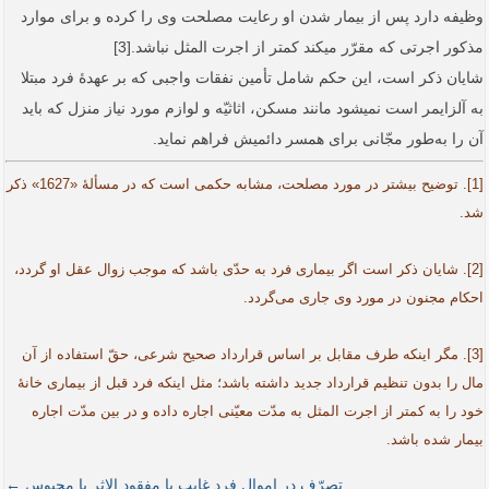
وظیفه دارد پس از بیمار شدن او رعایت مصلحت وی را کرده و برای موارد
مذکور اجرتی که مقرّر می­کند کمتر از اجرت المثل نباشد.[3]
شایان ذکر است، این حکم شامل تأمین نفقات واجبی که بر عهدۀ فرد مبتلا
به آلزایمر است نمی­شود مانند مسکن، اثاثیّه و لوازم مورد نیاز منزل که باید
آن را به‌طور مجّانی برای همسر دائمیش فراهم نماید.
[1]. توضیح بیشتر در مورد مصلحت، مشابه حکمی است که در مسألۀ «1627» ذکر
شد.
[2]. شایان ذکر است اگر بیماری فرد به حدّی باشد که موجب زوال عقل او گردد،
احکام مجنون در مورد وی جاری می‌گردد.
[3]. مگر اینکه طرف مقابل بر اساس قرارداد صحیح شرعی، حقّ استفاده از آن
مال را بدون تنظیم قرارداد جدید داشته باشد؛ مثل اینکه فرد قبل از بیماری خانۀ
خود را به کمتر از اجرت المثل به مدّت معیّنی اجاره داده و در بین مدّت اجاره
بیمار شده باشد.
تصرّف در اموال فرد غایب یا مفقود الاثر یا محبوس ←