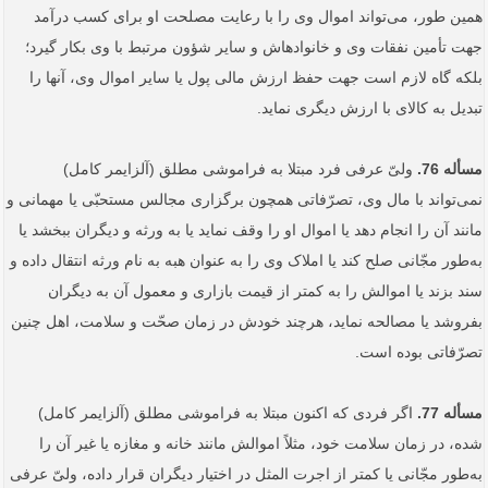
همین طور، می‌تواند اموال وی را با رعایت مصلحت او برای کسب درآمد
جهت تأمین نفقات وی و خانواده­اش و سایر شؤون مرتبط با وی بکار گیرد؛
بلکه گاه لازم است جهت حفظ ارزش مالی پول یا سایر اموال وی، آنها را
تبدیل به کالای با ارزش دیگری نماید.
مسأله 76.
ولیّ عرفی فرد مبتلا به فراموشی مطلق (آلزایمر کامل)
نمی‌تواند با مال وی، تصرّفاتی همچون برگزاری مجالس مستحبّی یا مهمانی و
مانند آن را انجام دهد یا اموال او را وقف نماید یا به ورثه و دیگران ببخشد یا
به‌طور مجّانی صلح کند یا املاک وی را به عنوان هبه به نام ورثه انتقال داده و
سند بزند یا اموالش را به کمتر از قیمت بازاری و معمول آن به دیگران
بفروشد یا مصالحه نماید، هرچند خودش در زمان صحّت و سلامت، اهل چنین
تصرّفاتی بوده است.
مسأله 77.
اگر فردی که اکنون مبتلا به فراموشی مطلق (آلزایمر کامل)
شده، در زمان سلامت خود، مثلاً اموالش مانند خانه و مغازه یا غیر آن را
به‌طور مجّانی یا کمتر از اجرت المثل در اختیار دیگران قرار داده، ولیّ عرفی