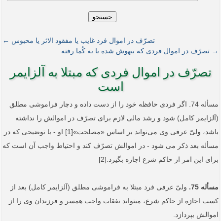
جستجو
تصرّف در اموال فرد غایب یا مفقود الاثر یا محبوس ←
→ تصرّف در اموال فردی که بیهوش شده یا به کُما رفته
تصرّف در اموال فردی که مبتلا به آلزایمر
است
مسأله 74. اگر فردی حافظه خود را از دست داده و دچار فراموشی مطلق
(آلزایمر کامل) شود و رشد مالی لازم برای تصرّف در اموالش را نداشته
باشد، ‌ولیّ عرفی وی می‌تواند بر اساس «مصلحت»[1] او - با توضیحی که در
مسأله بعد ذکر می­ شود - در اموالش تصرّف کند و احتیاط واجب آن است که
برای این امر از حاکم شرع اجازه بگیرد.[2]
مسأله 75.
ولیّ عرفی فرد مبتلا به فراموشی مطلق (آلزایمر کامل) بعد از
کسب اجازه از حاکم شرع، می­تواند نفقات واجب همسر و فرزندان وی را از
اموالش بپردازد.