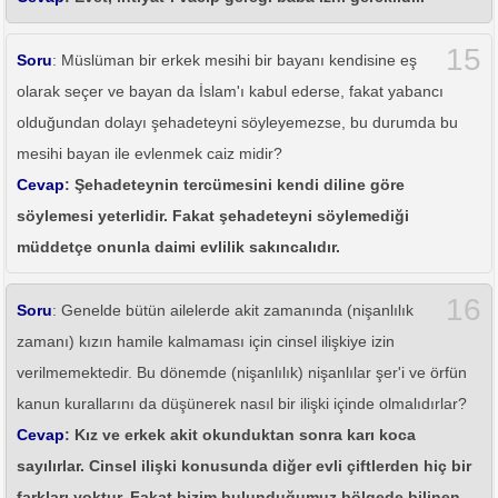
15
Soru
: Müslüman bir erkek mesihi bir bayanı kendisine eş
olarak seçer ve bayan da İslam'ı kabul ederse, fakat yabancı
olduğundan dolayı şehadeteyni söyleyemezse, bu durumda bu
mesihi bayan ile evlenmek caiz midir?
Cevap
: Şehadeteynin tercümesini kendi diline göre
söylemesi yeterlidir. Fakat şehadeteyni söylemediği
müddetçe onunla daimi evlilik sakıncalıdır.
16
Soru
: Genelde bütün ailelerde akit zamanında (nişanlılık
zamanı) kızın hamile kalmaması için cinsel ilişkiye izin
verilmemektedir. Bu dönemde (nişanlılık) nişanlılar şer'i ve örfün
kanun kurallarını da düşünerek nasıl bir ilişki içinde olmalıdırlar?
Cevap
: Kız ve erkek akit okunduktan sonra karı koca
sayılırlar. Cinsel ilişki konusunda diğer evli çiftlerden hiç bir
farkları yoktur. Fakat bizim bulunduğumuz bölgede bilinen