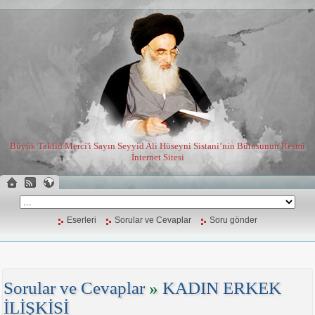
Büyük Taklid Merci'i Sayın Seyyid Ali Hüseyni Sistani’nin Bürosunun Resmi
İnternet Sitesi
Eserleri
Sorular ve Cevaplar
Soru gönder
Sorular ve Cevaplar
»
KADIN ERKEK
İLİŞKİSİ