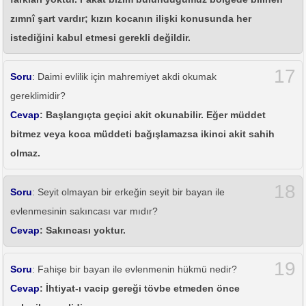
zımnî şart vardır; kızın kocanın ilişki konusunda her
istediğini kabul etmesi gerekli değildir.
17
Soru
: Daimi evlilik için mahremiyet akdi okumak
gereklimidir?
Cevap
: Başlangıçta geçici akit okunabilir. Eğer müddet
bitmez veya koca müddeti bağışlamazsa ikinci akit sahih
olmaz.
18
Soru
: Seyit olmayan bir erkeğin seyit bir bayan ile
evlenmesinin sakıncası var mıdır?
Cevap
: Sakıncası yoktur.
19
Soru
: Fahişe bir bayan ile evlenmenin hükmü nedir?
Cevap
: İhtiyat-ı vacip gereği tövbe etmeden önce