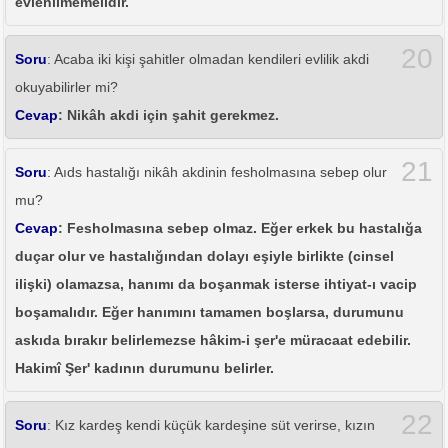
evlenilmemelidir.
20
Soru
: Acaba iki kişi şahitler olmadan kendileri evlilik akdi
okuyabilirler mi?
Cevap
: Nikâh akdi için şahit gerekmez.
21
Soru
: Aıds hastalığı nikâh akdinin fesholmasına sebep olur
mu?
Cevap
: Fesholmasına sebep olmaz. Eğer erkek bu hastalığa
duçar olur ve hastalığından dolayı eşiyle birlikte (cinsel
ilişki) olamazsa, hanımı da boşanmak isterse ihtiyat-ı vacip
boşamalıdır. Eğer hanımını tamamen boşlarsa, durumunu
askıda bırakır belirlemezse hâkim-i şer'e müracaat edebilir.
Hakimî Şer' kadının durumunu belirler.
22
Soru
: Kız kardeş kendi küçük kardeşine süt verirse, kızın