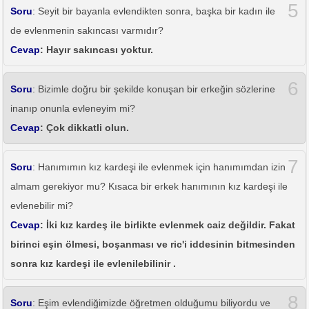
5
Soru
: Seyit bir bayanla evlendikten sonra, başka bir kadın ile
de evlenmenin sakıncası varmıdır?
Cevap
: Hayır sakıncası yoktur.
6
Soru
: Bizimle doğru bir şekilde konuşan bir erkeğin sözlerine
inanıp onunla evleneyim mi?
Cevap
: Çok dikkatli olun.
7
Soru
: Hanımımın kız kardeşi ile evlenmek için hanımımdan izin
almam gerekiyor mu? Kısaca bir erkek hanımının kız kardeşi ile
evlenebilir mi?
Cevap
: İki kız kardeş ile birlikte evlenmek caiz değildir. Fakat
birinci eşin ölmesi, boşanması ve ric'i iddesinin bitmesinden
sonra kız kardeşi ile evlenilebilinir .
8
Soru
: Eşim evlendiğimizde öğretmen olduğumu biliyordu ve