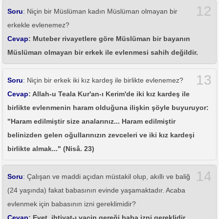
12
Soru
: Niçin bir Müslüman kadın Müslüman olmayan bir
erkekle evlenemez?
Cevap
: Muteber rivayetlere göre Müslüman bir bayanın
Müslüman olmayan bir erkek ile evlenmesi sahih değildir.
13
Soru
: Niçin bir erkek iki kız kardeş ile birlikte evlenemez?
Cevap
: Allah-u Teala Kur'an-ı Kerim'de iki kız kardeş ile
birlikte evlenmenin haram olduğuna ilişkin şöyle buyuruyor:
"Haram edilmiştir size analarınız... Haram edilmiştir
belinizden gelen oğullarınızın zevceleri ve iki kız kardeşi
birlikte almak..." (Nisâ. 23)
14
Soru
: Çalışan ve maddi açıdan müstakil olup, akıllı ve baliğ
(24 yaşında) fakat babasının evinde yaşamaktadır. Acaba
evlenmek için babasının izni gereklimidir?
Cevap
: Evet, ihtiyat-ı vacip gereği baba izni gereklidir.