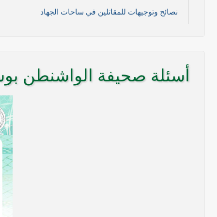
نصائح وتوجيهات للمقاتلين في ساحات الجهاد
11/ تموز/2014م )
2014م)
أسئلة صحيفة الواشنطن بو
/ 2014 م)
----- تصريح حول الأوضاع الراهنة في العراق (14/06/2014) -----
على مناطق واسعة في محافظتي نينوى وصلاح الدين وإعلان
بيان صادر من مكتب سماحة السيد السيستاني -دام ظلّه -