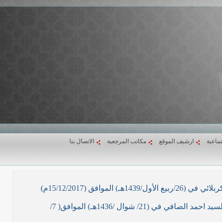
تماعية
ارشيف الموقع
مكاتب المرجعية
الاتصال بنا
ق (15/12/2017م)
نص ما ورد بشأن الأوضاع الراهنة في العراق في خطبة الجمعة لممثل المرجعية الدينية العليا في كربلاء المقدسة فضيلة العلاّمة السيد احمد الصافي في (21/ شوال /1436هـ) الموافق( 7/