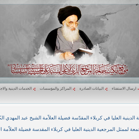
ارسال الاستفتاء
البيانات الصادرة
المراكز والمؤسسات
الخدمات الدينية والاج
لاء المقدّسة فضيلة العلاّمة الشيخ عبد المهدي الكربلائي في (26/ربيع الأول/1439هـ) المواف