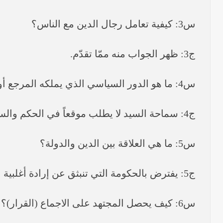
س3: كيفية تعامل رجال الدين مع الناس؟
ج3: ظهر الجواب منه ممّا تقدّم.
س4: ما هو الدور السياسي الذي يملكه المرجع أو رجال الدين؟
ج4: سماحة السيد لا يطلب موقعاً في الحكم والسلطة ويرى ضرورة ابتعاد علماء الدين عن مواقع المسؤوليات الإدارية والتنفيذية.
س5: ما هي العلاقة بين الدين والدولة؟
ج5: يفترض بالحكومة التي تنبثق عن إرادة أغلبية الشعب أن تحترم دين الأغلبية وتأخذ بقيمه ولا تخالف في قراراتها شيئاً من أحكامه.
س6: كيف يحصل المجتهد على الاجماع (القرار)؟