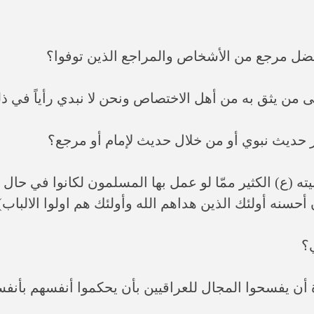
بيته (ع) الكثير ممّا لو عمل بها المسلمون لكانوا في حا
حسنه أولئك الذين هداهم الله وأولئك هم اولوا الالباب)