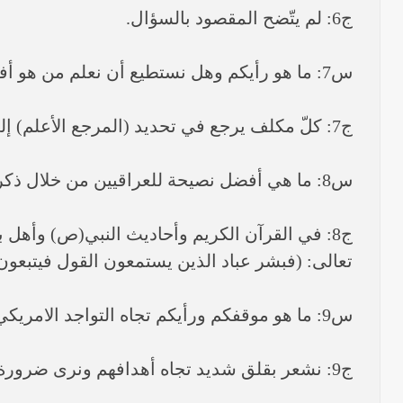
ج6: لم يتّضح المقصود بالسؤال.
س7: ما هو رأيكم وهل نستطيع أن نعلم من هو أفضل مرجع من الأشخاص والمراجع الذين توفوا؟
ج7: كلّ مكلف يرجع في تحديد (المرجع الأعلم) إلى من يثق به من أهل الاختصاص ونحن لا نبدي رأياً في ذلك ونحترم الجميع.
س8: ما هي أفضل نصيحة للعراقيين من خلال ذكر حديث نبوي أو من خلال حديث لإمام أو مرجع؟
ج8: في القرآن الكريم وأحاديث النبي(ص) وأهل 
تعالى: (فبشر عباد الذين يستمعون القول فيتبعون أ
س9: ما هو موقفكم ورأيكم تجاه التواجد الامريكي؟
ج9: نشعر بقلق شديد تجاه أهدافهم ونرى ضرورة أن يفسحوا المجال للعراقيين بأن يحكموا أنفسهم بأنفسهم من دون تدخل أجنبي.