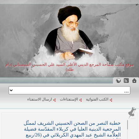
موقع مكتب سماحة المرجع الديني الأعلى السيد علي الحسيني السيستاني (دام
ظله)
الكتب الفتوائية
الإستفتاءات
ارسال الاستفتاء
خطبة النصر من الصحن الحسيني الشريف لممثّل
المرجعية الدينية العليا في كربلاء المقدّسة فضيلة
العلاّمة الشيخ عبد المهدي الكربلائي في (26/ربيع