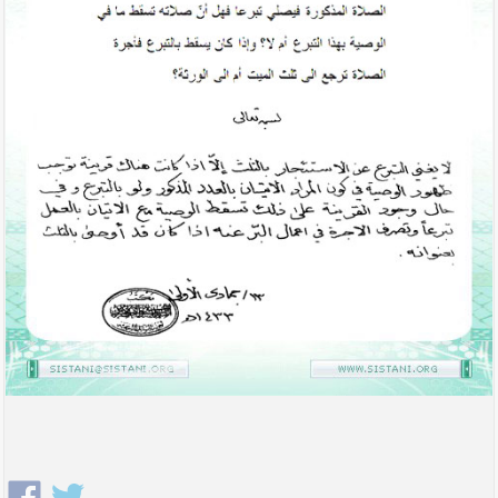
----- تصريح حول الأوضاع الراهنة في العراق
(14/06/2014) -----
ما ورد في خطبة الجمعة لممثل المرجعية الدينية العليا
في كربلاء المقدسة فضيلة العلاّمة الشيخ عبد المهدي
الكربلائي في (14/ شعبان /1435هـ) الموافق ( 13/6/2014م
) بعد سيطرة (داعش) على مناطق واسعة في محافظتي
نينوى وصلاح الدين وإعلانها أنها تستهدف بقية
المحافظات
بيان صادر من مكتب سماحة السيد السيستاني -دام ظلّه
- في النجف الأشرف حول التطورات الأمنية الأخيرة في
محافظة نينوى