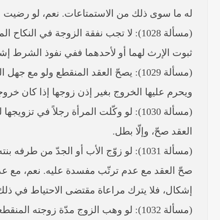
له ما سوى ذلك من الاستمتاعات. نعم، لو رضيت ال
(مسألة 1028): لا تجب نفقة الزوجة في ا
ثبوت الإرث لهما أو لأحدهما ففي نفوذ الشرط إشك
(مسألة 1029): يصحّ العقد المنقطع ولو مع جهل الزوجة بعدم استحقاقها النفقة والمبيت، ولا يثبت لها حقٌّ على الزوج من جهة جهلها.
ويحرم عليها الخروج بغير إذن زوجها إذا كان خروجها 
(مسألة 1030): لو وكّلت المرأة رجلاً في 
العقد صحّ، وإلّا بطل.
(مسألة 1031): لو زوّج الأب أو الجدّ من 
صحّ العقد مع عدم ترتّب مفسدة عليه. نعم، مع عدم 
إشكال، فلا يترك مراعاة مقتضى الاحتياط في ذلك
(مسألة 1032): لو وهب الزوج مدّة زوجته المنقطعة بعد الدخول بها لزمه تمام المهر، وينتصف المهر إذا كانت الهبة قبل الدخول.