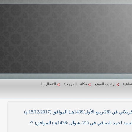
تماعية
ارشيف الموقع
مكاتب المرجعية
الاتصال بنا
ق (15/12/2017م)
نص ما ورد بشأن الأوضاع الراهنة في العراق في خطبة الجمعة لممثل المرجعية الدينية العليا في كربلاء المقدسة فضيلة العلاّمة السيد احمد الصافي في (21/ شوال /1436هـ) الموافق( 7/