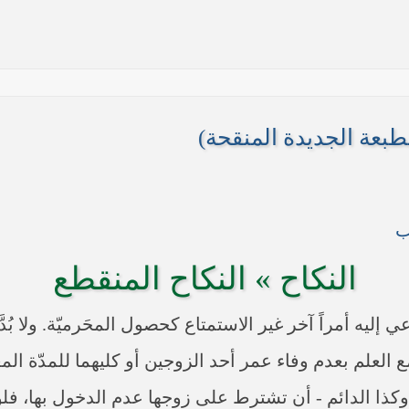
لطبعة الجديدة المنقحة)
ب
ها أنها تستهدف بقية المحافظات
النكاح » النكاح المنقطع
 في النجف الأشرف حول التطورات الأمنية الأخيرة في محافظة نينوى
ن الداعي إليه أمراً آخر غير الاستمتاع كحصول المحَرميّة. ولا ب
مع العلم بعدم وفاء عمر أحد الزوجين أو كليهما للمدّة المعي
لمنقطع - وكذا الدائم - أن تشترط على زوجها عدم الدخول بها