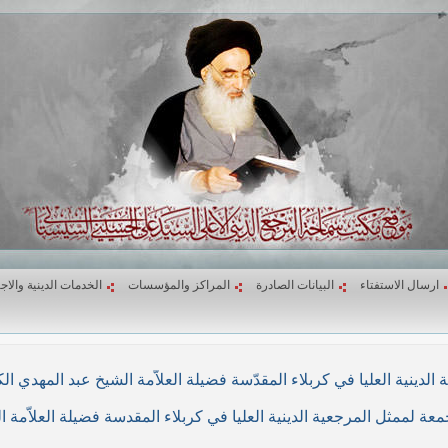
ارسال الاستفتاء
البيانات الصادرة
المراكز والمؤسسات
الخدمات الدينية والاج
لاء المقدّسة فضيلة العلاّمة الشيخ عبد المهدي الكربلائي في (26/ربيع الأول/1439هـ) المواف