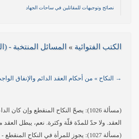
نصائح وتوجيهات للمقاتلين في ساحات الجهاد
11/ تموز/2014م )
2014م)
الكتب الفتوائية
»
المسائل المنتخبة - (ا
/ 2014 م)
----- تصريح حول الأوضاع الراهنة في العراق (14/06/2014) -----
→ النكاح » من أحكام العقد الدائم والإنفاق الواج
على مناطق واسعة في محافظتي نينوى وصلاح الدين وإعلان
بيان صادر من مكتب سماحة السيد السيستاني -دام ظلّه -
(مسألة 1026): يصحّ النكاح المنقطع وإن كا
العقد. ولا حدّ للمدّة قلّة وكثرة. نعم، يبطل العقد 
(مسألة 1027): يجوز للمرأة في النكاح ا