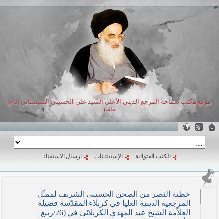
موقع مكتب سماحة المرجع الديني الأعلى السيد علي الحسيني السيستاني (دام
ظله)
الكتب الفتوائية
الإستفتاءات
ارسال الاستفتاء
خطبة النصر من الصحن الحسيني الشريف لممثّل
المرجعية الدينية العليا في كربلاء المقدّسة فضيلة
العلاّمة الشيخ عبد المهدي الكربلائي في (26/ربيع