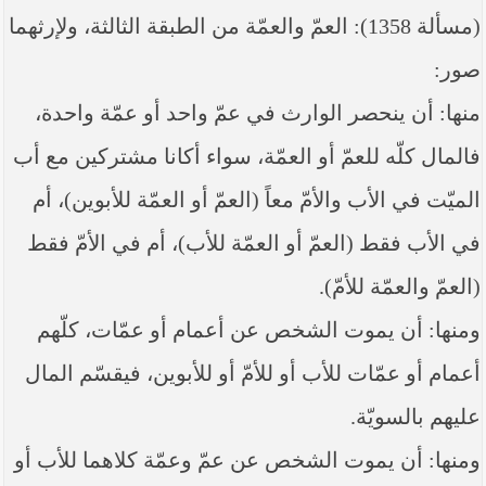
----- تصريح حول الأوضاع الراهنة في العراق
(مسألة 1358): العمّ والعمّة من الطبقة الثالثة، ولإرثهما
(14/06/2014) -----
صور:
ما ورد في خطبة الجمعة لممثل المرجعية الدينية العليا
في كربلاء المقدسة فضيلة العلاّمة الشيخ عبد المهدي
الكربلائي في (14/ شعبان /1435هـ) الموافق ( 13/6/2014م
منها: أن ينحصر الوارث في عمّ واحد أو عمّة واحدة،
) بعد سيطرة (داعش) على مناطق واسعة في محافظتي
نينوى وصلاح الدين وإعلانها أنها تستهدف بقية
فالمال كلّه للعمّ أو العمّة، سواء أكانا مشتركين مع أب
المحافظات
الميّت في الأب والأمّ معاً (العمّ أو العمّة للأبوين)، أم
بيان صادر من مكتب سماحة السيد السيستاني -دام ظلّه
- في النجف الأشرف حول التطورات الأمنية الأخيرة في
في الأب فقط (العمّ أو العمّة للأب)، أم في الأمّ فقط
محافظة نينوى
(العمّ والعمّة للأمّ).
ومنها: أن يموت الشخص عن أعمام أو عمّات، كلّهم
أعمام أو عمّات للأب أو للأمّ أو للأبوين، فيقسّم المال
عليهم بالسويّة.
ومنها: أن يموت الشخص عن عمّ وعمّة كلاهما للأب أو