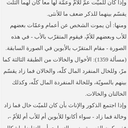
وإذا كان للميّت عمّ للأمّ وعمّة لها معاً كان لهما الثلث
يقسّم بينهما للذكر ضعف ما للأنثى.
ومنها: أن يموت الشخص عن أعمام وعمّات بعضهم
للأب وبعضهم للأمّ، فيقوم المتقرّب بالأب - في هذه
الصورة - مقام المتقرّب بالأبوين في الصورة السابقة.
(مسألة 1359): الأخوال والخالات من الطبقة الثالثة كما
مرّ، وللخال المنفرد المال كلّه، والخالان فما زاد يقسّم
بينهم بالسويّة، وللخالة المنفردة المال كلّه، وكذلك
الخالتان والخالات.
وإذا اجتمع الذكور والإناث بأن كان للميّت خال فما زاد
وخالة فما زاد - سواء أكانوا للأبوين أم للأب أم للأمّ -،