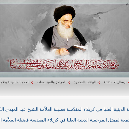
ارسال الاستفتاء
البيانات الصادرة
المراكز والمؤسسات
الخدمات الدينية والاج
لاء المقدّسة فضيلة العلاّمة الشيخ عبد المهدي الكربلائي في (26/ربيع الأول/1439هـ) المواف