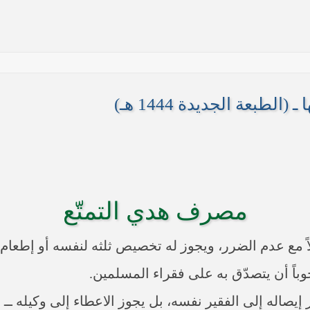
لطبعة الجديدة 1444 هـ)
ها أنها تستهدف بقية المحافظات
مصرف هدي التمتّع
 في النجف الأشرف حول التطورات الأمنية الأخيرة في محافظة نينوى
اً مع عدم الضرر، ويجوز له تخصيص ثلثه لنفسه أو إطعام أ
باً أن يتصدّق به على فقراء المسلمين.
بر إيصاله إلى الفقير نفسه، بل يجوز الاعطاء إلى وكيله ـ