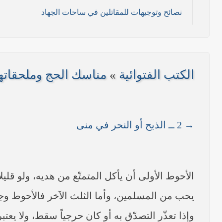
نصائح وتوجيهات للمقاتلين في ساحات الجهاد
11/ تموز/2014م )
2014م)
الكتب الفتوائية
»
مناسك الحج وملحقاتها ـ (ا
/ 2014 م)
----- تصريح حول الأوضاع الراهنة في العراق (14/06/2014) -----
→ 2 ــ الذبح أو النحر في منى
على مناطق واسعة في محافظتي نينوى وصلاح الدين وإعلان
بيان صادر من مكتب سماحة السيد السيستاني -دام ظلّه -
الأحوط الأولى أن يأكل المتمتّع من هديه، ولو قليل
يحب من المسلمين، وأما الثلث الآخر فالأحوط وجو
وإذا تعذّر التصدّق به أو كان حرجياً سقط، ولا يعت