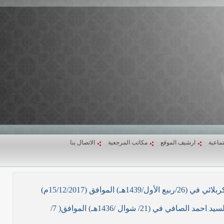
تماعية
ارشيف الموقع
مكاتب المرجعية
الاتصال بنا
ق (15/12/2017م)
نص ما ورد بشأن الأوضاع الراهنة في العراق في خطبة الجمعة لممثل المرجعية الدينية العليا في كربلاء المقدسة فضيلة العلاّمة السيد احمد الصافي في (21/ شوال /1436هـ) الموافق( 7/