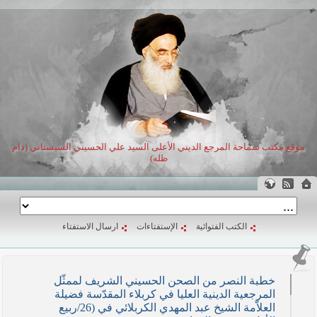
موقع مكتب سماحة المرجع الديني الأعلى السيد علي الحسيني السيستاني (دام
ظله)
الكتب الفتوائية
الإستفتاءات
ارسال الاستفتاء
خطبة النصر من الصحن الحسيني الشريف لممثّل
المرجعية الدينية العليا في كربلاء المقدّسة فضيلة
العلاّمة الشيخ عبد المهدي الكربلائي في (26/ربيع