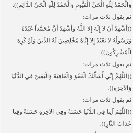
وَالْحَمْدُ لِلَّهِ الْحَيِّ الْقَيُّومِ وَالْحَمْدُ لِلَّهِ الْحَيِّ الدَّائِمِ)).
ثم يقول ثلاث مرات:
((أَشْهَدُ أَنْ لا إِلَهَ إِلا اللَّهُ وَأَشْهَدُ أَنَّ مُحَمَّداً عَبْدُهُ
وَرَسُولُهُ لا نَعْبُدُ إِلا إِيَّاهُ‏ مُخْلِصِينَ لَهُ الدِّينَ وَلَوْ كَرِهَ
الْمُشْرِكُونَ)).
ثم يقول ثلاث مرات:
((اللَّهُمَّ إِنِّي أَسْأَلُكَ الْعَفْوَ وَالْعَافِيَةَ وَالْيَقِينَ فِي الدُّنْيَا
وَالآخِرَةِ)).
ثم يقول ثلاث مرات:
((اللَّهُمَ‏ آتِنا فِي الدُّنْيا حَسَنَةً وَفِي الآخِرَةِ حَسَنَةً وَقِنا
عَذابَ النَّارِ)).