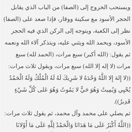
----- تصريح حول الأوضاع الراهنة في العراق
ويستحب الخروج إلى (الصفا) من الباب الذي يقابل
(14/06/2014) -----
الحجر الأسود مع سكينة ووقار، فإذا صعد على (الصفا)
ما ورد في خطبة الجمعة لممثل المرجعية الدينية العليا
في كربلاء المقدسة فضيلة العلاّمة الشيخ عبد المهدي
الكربلائي في (14/ شعبان /1435هـ) الموافق ( 13/6/2014م
نظر إلى الكعبة، ويتوجه إلى الركن الذي فيه الحجر
) بعد سيطرة (داعش) على مناطق واسعة في محافظتي
نينوى وصلاح الدين وإعلانها أنها تستهدف بقية
الأسود، ويحمد الله ويثني عليه، ويتذكر آلاء الله ونعمه
المحافظات
ثم يقول: (الله أكبر) سبع مرات، (الحمد لله) سبع
بيان صادر من مكتب سماحة السيد السيستاني -دام ظلّه
- في النجف الأشرف حول التطورات الأمنية الأخيرة في
مرات (لا إله إلا الله) سبع مرات، ويقول ثلاث مرات:
محافظة نينوى
((لا إِلهَ إِلا اللَّهُ‏ وَحْدَهُ‏ لا شَرِيكَ لَهُ‏ لَهُ الْمُلْكُ وَلَهُ الْحَمْدُ
يُحْيِي وَيُمِيتُ وَهُوَ حَيٌّ لا يَمُوتُ‏ وَهُوَ عَلى‏ كُلِّ شَيْ‏ءٍ
قَدِيرٌ)).
ثم يصلي على محمد وآل محمد، ثم يقول ثلاث مرات:
((اللَّهُ أَكْبَرُ عَلَى مَا هَدَانَا وَالْحَمْدُ لِلَّهِ عَلَى مَا أَوْلانَا