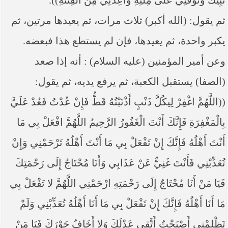
نَبِيِّكَ وَتَوَفَّنِي عَلَى مِلَّتِهِ وَأَعِذْنِي مِنَ الْفِتْنَةِ)).
ثم يقول: (الله أكبر) ثلاث مرات، ثم يعيدها مرتين، ثم
يكبر واحدة، ثم يعيدها، فإن لم يستطع هذا فبعضه.
وعن أمير المؤمنين (عليه السلام) : أنه إذا صعد
(الصفا) يستقبل الكعبة، ثم يرفع يديه، ثم يقول:
((اللَّهُمَّ اغْفِرْ لِي‏كُلَّ ذَنْبٍ أَذْنَبْتُهُ قَطُّ فَإِنْ عُدْتُ‏ فَعُدْ عَلَيَّ
بِالْمَغْفِرَةِ فَإِنَّكَ أَنْتَ الْغَفُورُ الرَّحِيمُ اللَّهُمَّ افْعَلْ بِي مَا
أَنْتَ أَهْلُهُ فَإِنَّكَ إِنْ تَفْعَلْ بِي مَا أَنْتَ أَهْلُهُ تَرْحَمْنِي وَإِنْ
تُعَذِّبْنِي فَأَنْتَ غَنِيٌّ عَنْ عَذَابِي وَأَنَا مُحْتَاجٌ إِلَى رَحْمَتِكَ
فَيَا مَنْ أَنَا مُحْتَاجٌ إِلَى رَحْمَتِهِ ارْحَمْنِي اللَّهُمَّ لا تَفْعَلْ بِي
مَا أَنَا أَهْلُهُ فَإِنَّكَ إِنْ تَفْعَلْ بِي مَا أَنَا أَهْلُهُ تُعَذِّبْنِي وَلَمْ
تَظْلِمْنِي أَصْبَحْتُ أَتَّقِي عَدْلَكَ وَلا أَخَافُ جَوْرَكَ فَيَا مَنْ