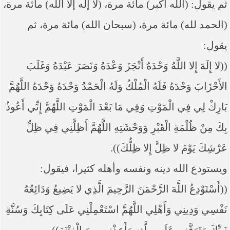
ثم يقول: (الله أكبر) مائة مرة، (لا إله إلا الله) مائة مرة،
(الحمد لله) مائة مرة، (سبحان الله) مائة مرة، ثم
يقول:
((لا إِلَهَ إِلا اللَّهُ وَحْدَهُ أَنْجَزَ وَعْدَهُ وَنَصَرَ عَبْدَهُ وَغَلَبَ
الأَحْزَابَ وَحْدَهُ فَلَهُ الْمُلْكُ وَلَهُ الْحَمْدُ وَحْدَهُ وَحْدَهُ اللَّهُمَّ
بَارِكْ لِي فِي الْمَوْتِ وَفِي مَا بَعْدَ الْمَوْتِ اللَّهُمَّ إِنِّي أَعُوذُ
بِكَ مِنْ ظُلْمَةِ الْقَبْرِ وَوَحْشَتِهِ اللَّهُمَّ أَظِلَّنِي فِي ظِلِّ
عَرْشِكَ يَوْمَ لا ظِلَّ إِلا ظِلُّكَ)).
ويستودع الله دينه ونفسه وأهله كثيرا، فيقول:
((أَسْتَوْدِعُ اللَّهَ الرَّحْمَنَ الرَّحِيمَ الَّذِي لا يَضِيعُ وَدَائِعُهُ
نَفْسِي وَدِينِي وَأَهْلِي اللَّهُمَّ اسْتَعْمِلْنِي عَلَى كِتَابِكَ وَسُنَّةِ