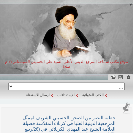
موقع مكتب سماحة المرجع الديني الأعلى السيد علي الحسيني السيستاني (دام
ظله)
الكتب الفتوائية
الإستفتاءات
ارسال الاستفتاء
خطبة النصر من الصحن الحسيني الشريف لممثّل
المرجعية الدينية العليا في كربلاء المقدّسة فضيلة
العلاّمة الشيخ عبد المهدي الكربلائي في (26/ربيع