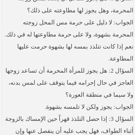
----- تصريح حول الأوضاع الراهنة في العراق
(14/06/2014) -----
المحرمة، وهل يجوز لها مطاوعته على ذلك؟
ما ورد في خطبة الجمعة لممثل المرجعية الدينية العليا
الجواب: لا دليل على حرمة مس المحل زوجته
في كربلاء المقدسة فضيلة العلاّمة الشيخ عبد المهدي
الكربلائي في (14/ شعبان /1435هـ) الموافق ( 13/6/2014م
المحرمة بشهوة، ولا على حرمة مطاوعتها له في ذلك.
) بعد سيطرة (داعش) على مناطق واسعة في محافظتي
نينوى وصلاح الدين وإعلانها أنها تستهدف بقية
نعم إذا كانت تتلذذ بمسه لها بشهوة حرمت عليها
المحافظات
المطاوعة.
بيان صادر من مكتب سماحة السيد السيستاني -دام ظلّه
- في النجف الأشرف حول التطورات الأمنية الأخيرة في
السؤال 2: هل يجوز للمرأة المحرمة أن تساعد زوجها
محافظة نينوى
العاجز في حال إحرامه فيما يتوقف على لمس بدنه،
ولا سيما في منطقة العورة؟
الجواب: يجوز ولكن لا تلمسه بشهوة.
السؤال 3: إذا حصل التلذذ قهراً حين الإمساك بالزوجة
أثناء الطواف، فهل يجب عليه أن ينفصل عنها وإن