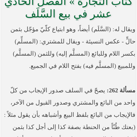
كتاب التجارة » الفصل الحادي
----- تصريح حول الأوضاع الراهنة في العراق
(14/06/2014) -----
عشر في بيع السَّلَف
ما ورد في خطبة الجمعة لممثل المرجعية الدينية العليا
في كربلاء المقدسة فضيلة العلاّمة الشيخ عبد المهدي
ويقال له: (السَّلَم) أيضاً، وهو ابتياع كلّيّ مؤجّل بثمن
الكربلائي في (14/ شعبان /1435هـ) الموافق ( 13/6/2014م
) بعد سيطرة (داعش) على مناطق واسعة في محافظتي
حالٍّ - عكس النسيئة - ويقال للمشتري: (المسلِّم)
نينوى وصلاح الدين وإعلانها أنها تستهدف بقية
المحافظات
بكسر اللام وللبائع (المسلَّم إليه) وللثمن (المسلَّم)
بيان صادر من مكتب سماحة السيد السيستاني -دام ظلّه
وللمبيع (المسلَّم فيه) بفتح اللام في الجميع.
- في النجف الأشرف حول التطورات الأمنية الأخيرة في
محافظة نينوى
مسألة 262:
يصحّ في السلف صدور الإيجاب من كلّ
واحد من البائع والمشتري وصدور القبول من الآخر،
فالإيجاب من البائع بلفظ البيع وأشباهه بأن يقول مثلاً :
(بعتك طُنّاً من الحنطة بصفة كذا إلى أجل كذا بثمن