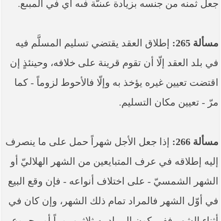
جعل ثمنه من جنسه بزيادة عىنىّة فىه أي في المبىع.
مسألة 265:
إطلاق العقد يقتضي تسليم المسلَّم فيه
في بلد العقد إلّا أن تقوم قرينة على خلافه، وحينئذٍ إن
اقتضت تعيين غيره يؤخذ به وإلّا فالأحوط لزوماً - كما
مرّ - تعيين مكان التسليم.
مسألة 266:
إذا جعل الأجل شهراً حمل على ما ينصرف
إليه إطلاقه في عرف المتبايعين من الشهر الهلاليّ أو
الشهر الشمسيّ - على اختلاف أنواعه - فإن وقع البيع
في أوّل الشهر فالمراد تمام ذلك الشهر، وإن كان في
أثناء الشهر ففي كون المراد به ثلاثين يوماً أو مجموع