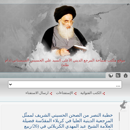
موقع مكتب سماحة المرجع الديني الأعلى السيد علي الحسيني السيستاني (دام
ظله)
الكتب الفتوائية
الإستفتاءات
ارسال الاستفتاء
خطبة النصر من الصحن الحسيني الشريف لممثّل
المرجعية الدينية العليا في كربلاء المقدّسة فضيلة
العلاّمة الشيخ عبد المهدي الكربلائي في (26/ربيع