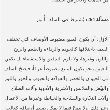
مسألة 264:
يُشترط في السلف أُمور :
الأوّل: أن يكون المبيع مضبوط الأوصاف التي تختلف
القيمة باختلافها كالجودة والرداءة والطعم والريح
واللون وغيرها، ولا يلزم التدقيق والاستقصاء بل يكفي
التعيين بنحو يكون المبيع مضبوطاً عرفاً، فيصحّ السلف
في الحيوان والخضر والفواكه والحبوب والجوز واللوز
والبَيْض والملابس والأشربة والأدوية وآلات السلاح
وآلات النجّارة والنسّاجة والخياطة وغيرها من الأعمال
وغير ذلك، ولا يصحّ فيما لا يمكن ضبط أوصافه كغالب