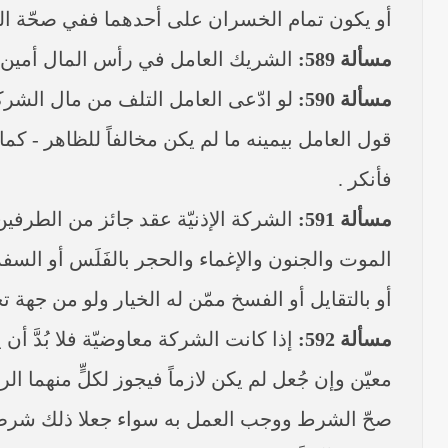
أو يكون تمام الخسران على أحدهما ففي صحّة الع
مسألة 589:
الشريك العامل في رأس المال أمين فلا 
مسألة 590:
لو ادّعى العامل التلف من مال الشركة
قول العامل بيمينه ما لم يكن مخالفاً للظاهر - كما
فأنكر .
مسألة 591:
الشركة الإذنيّة عقد جائز من الطرفي
الموت والجنون والإغماء والحجر بالفَلَس أو السفه 
أو بالتقايل أو الفسخ ممّن له الخيار ولو من جه
مسألة 592:
إذا كانت الشركة معاوضيّة فلا بُدَّ أن ي
معيّن وإن جُعل لم يكن لازماً فيجوز لكلٍّ منهما ا
صحّ الشرط ووجب العمل به سواء جعلا ذلك شرطا