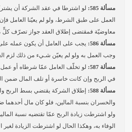
مسألة 585:
لو اشترطا في عقد الشركة أن يشتركا 
العمل على طبق الشرط، ولو لم يعيّنا العامل فإن 
معاوضيّة فمقتضى إطلاق العقد جواز تصرّف كلٍّ من
مسألة 586:
يجب على العامل أن يكون عمله على طبق 
وجب العمل به ولو لم يعيّن شـيء من ذلك لزم الع
مسألة 587:
لو تخلّف العامل عمّا شرطاه أو عمل
في الربح وإن كانت خاسرة أو تلف المال ضمن الع
مسألة 588:
إطلاق الشركة يقتضي بسط الربح والخس
والخسران بنسبة المالين، فلو كان مال أحدهما ضع
ولو اشترطت زيادة الربح عمّا تقتضيه نسبة المال
الوفاء به، وهكذا الحال لو اشترطت الزيادة لغير 