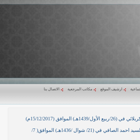
تماعية
ارشيف الموقع
مكاتب المرجعية
الاتصال بنا
ق (15/12/2017م)
نص ما ورد بشأن الأوضاع الراهنة في العراق في خطبة الجمعة لممثل المرجعية الدينية العليا في كربلاء المقدسة فضيلة العلاّمة السيد احمد الصافي في (21/ شوال /1436هـ) الموافق( 7/