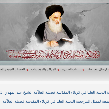
ارسال الاستفتاء
البيانات الصادرة
المراكز والمؤسسات
الخدمات الدينية والاج
لاء المقدّسة فضيلة العلاّمة الشيخ عبد المهدي الكربلائي في (26/ربيع الأول/1439هـ) المواف