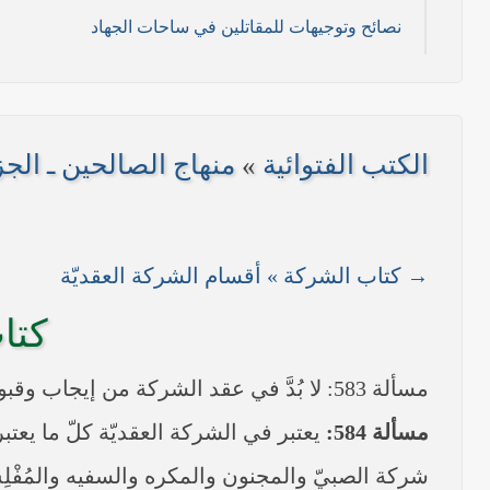
نصائح وتوجيهات للمقاتلين في ساحات الجهاد
11/ تموز/2014م )
2014م)
الكتب الفتوائية
»
منهاج الصالحين ـ الجزء ال
/ 2014 م)
----- تصريح حول الأوضاع الراهنة في العراق (14/06/2014) -----
→ كتاب الشركة » أقسام الشركة العقديّة
على مناطق واسعة في محافظتي نينوى وصلاح الدين وإعلان
كتا
بيان صادر من مكتب سماحة السيد السيستاني -دام ظلّه -
مسألة 583: لا بُدَّ في عقد الشركة من إيجاب وقبول، ويكفي قولهما (اشتركنا) أو قول أحدهما ذلك مع قبول الآخر، وتجري فيها المعاطاة أيضاً.
مسألة 584:
يعتبر في الشركة العقديّة كلّ ما يعتبر 
شركة الصبيّ والمجنون والمكره والسفيه والمُفْلِ