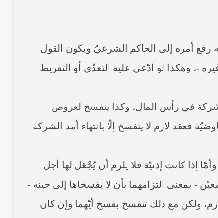
له رفع أمره إلى الحاكم الشرعيّ ويكون القول
ره -، وهكذا لو ادّعى عليه التعدّي أو التفريط
 الشركة في رأس المال، وكذا ينفسخ لعروض
ّة فعقد لازم لا ينفسخ إلّا بانتهاء أمد الشركة
ا إذا كانت إذنيّة فلا يلزم أن يُجْعَل لها أجل
يّن - بمعنى التزامهما بأن لا يفسخاها إلى حينه -
 ولكن مع ذلك تنفسخ بفسخ أيّهما وإن كان