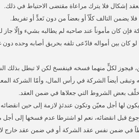
قد إشكال فلا يترك مراعاة مقتضى الاحتياط في ذلك.
يضمن التالف كلّاً أو بعضاً من دون تَعدٍّ أو تفريط.
 فإن كان مأموناً عند صاحبه لم يطالبه بشيء وإلّا جاز 
 لو كان بين أمواله فادّعى تلفه بحريق أصابه وحده دون غي
ن، فيجوز لكلٍّ منهما فسخه فينفسخ لكن لا تبطل بذلك
وتبقى أيضاً الشركة في رأس المال، وأمّا الشركة المعاوضي
ة تخلّف بعض الشروط التي جعلاها في ضمن العقد.
كون لها أجل معيّن وتكون عندئذٍ لازمة إلى حين انقضائه وأمّ
لرجوع قبل انقضائه، نعم لو اشترطا عدم فسخها إلى أجل مع
ً في ضمن نفس عقد الشركة أو في ضمن عقد خارج لازم،