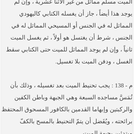
الميت مسلم مماثل من غير الاثنا عشرية ، وإن لم
يوجد هذا أيضاً ، جاز أن يغسله الكتابي كاليهودي
المماثل له في الجنس أو المسيحي المماثل له في
الجنس ، شرط أن يغتسل هو أولاً ، ثم يغسل الميت
ثانياً ، وإن لم يوجد المماثل للميت حتى الكتابي سقط
الغسل ، ودفن الميت بلا تغسيل.
م - 138 : يجب تحنيط الميت بعد تغسيله ، وذلك بأن
تُمَسَّ مساجده السبعة وهي الجبهة وباطن الكفين
والركبتين وإبهاما القدمين بالكافور المسحوق المحتفظ
برائحته ، ويُفَضل أن يتمّ التحنيط بالمسح بالكفّ
مبتدئين بجبهة الميت.