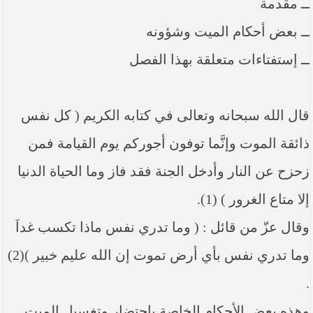
ــ مقدمة
----- تصريح حول الأوضاع الراهنة في العراق
(14/06/2014) -----
ــ بعض أحكام الميت وشؤونه
ما ورد في خطبة الجمعة لممثل المرجعية الدينية العليا
في كربلاء المقدسة فضيلة العلاّمة الشيخ عبد المهدي
ــ إستفتاءات متعلقة بهذا الفصل
الكربلائي في (14/ شعبان /1435هـ) الموافق ( 13/6/2014م
) بعد سيطرة (داعش) على مناطق واسعة في محافظتي
نينوى وصلاح الدين وإعلانها أنها تستهدف بقية
المحافظات
قال الله سبحانه وتعالى في كتابه الكريم ( كل نفس
بيان صادر من مكتب سماحة السيد السيستاني -دام ظلّه
ذائقة الموت وإنَّما توفون أجوركم يوم القيامة فمن
- في النجف الأشرف حول التطورات الأمنية الأخيرة في
محافظة نينوى
زحزح عن النار وأدخل الجنة فقد فاز وما الحياة الدنيا
إلا متاع الغرور ) (1).
وقال عزّ من قائل : ( وما تدري نفس ماذا تكسب غداَ
وما تدري نفس بأي أرض تموت إن الله عليم خبير )(2)
.
وهذه بعض الأحكام الخاصة باحتضار وتغسيل الميت