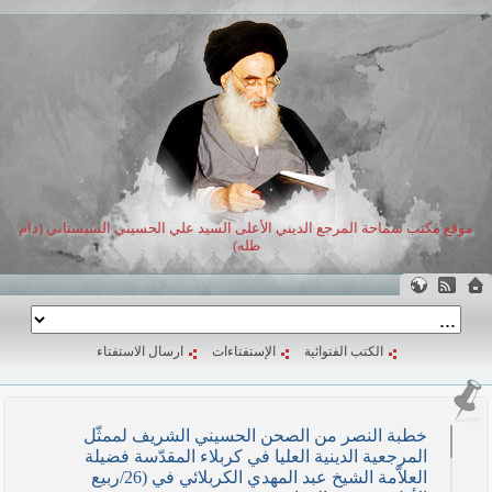
موقع مكتب سماحة المرجع الديني الأعلى السيد علي الحسيني السيستاني (دام
ظله)
الكتب الفتوائية
الإستفتاءات
ارسال الاستفتاء
خطبة النصر من الصحن الحسيني الشريف لممثّل
المرجعية الدينية العليا في كربلاء المقدّسة فضيلة
العلاّمة الشيخ عبد المهدي الكربلائي في (26/ربيع