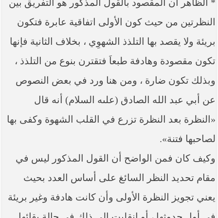
* الظاهر أن المقصود بالقول المذكور هو التفريق بين
النظرتين من حيث كون الأولى اتفاقية عابرة فتكون
بريئة ولا يقصد بها التلذذ الشهوِي ، بخلاف الثانية فإنها
تكون مقصودة وهادفة طبعاَ فتقترن بنوع من التلذذ ،
وبذلك تكون ضارة ، ومن هنا ورد في بعض النصوص
عن أبي عبد الله الصادق (علىه السلام) أنه قال
«النظرة بعد النظرة تزرع في القلب الشهوة وكفى بها
لصاحبها فتنة».
وكيف كان فمن الواضح أن القول المذكور ليس في
مقام تحديد النظر السائغ على أساس العدد بحيث
يعني تجويز النظرة الأولى وأن كانت هادفة وغير بريئة
في أول حدوثها ، أو انقلبت الى ذلك في حالة بقائها