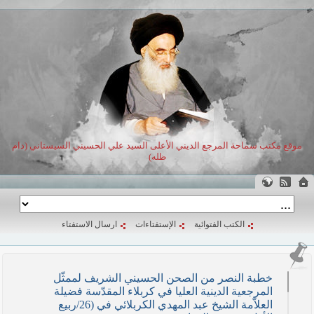
موقع مكتب سماحة المرجع الديني الأعلى السيد علي الحسيني السيستاني (دام
ظله)
الكتب الفتوائية
الإستفتاءات
ارسال الاستفتاء
خطبة النصر من الصحن الحسيني الشريف لممثّل
المرجعية الدينية العليا في كربلاء المقدّسة فضيلة
العلاّمة الشيخ عبد المهدي الكربلائي في (26/ربيع