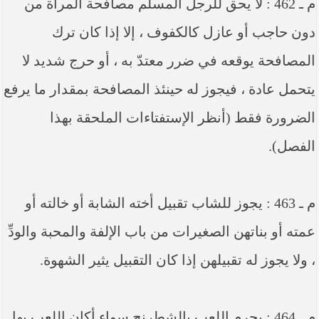
م ـ 462 : لا يحق للرجل المسلم مصافحة المرأة من
دون حاجب أو عازل كالكفوف ، إلا إذا كان ترك
المصافحة يوقعه في ضرر معتدّ به ، أو حرج شديد لا
يتحمل عادة ، فيجوز له حينئذ المصافحة بمقدار ما يرفع
الضرورة فقط (أنظر الإستفتاءات الملحقة بهذا
الفصل).
م ـ 463 : يجوز للشاب تقبيل أخته الشابة أو خالته أو
عمته أو بناتهن الصغيرات من باب الإلفة والمحبة والودِّ
، ولا يجوز له تقبيلهن إذا كان التقبيل يثير الشهوة.
م ـ 464 : يحرم اللعب بالشطرنج سواء أكان اللعب بها