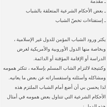
ـ مقدمة
----- تصريح حول الأوضاع الراهنة في العراق
(14/06/2014) -----
ـ بعض الأحكام الشرعية المتعلقة بالشباب
ما ورد في خطبة الجمعة لممثل المرجعية الدينية العليا
في كربلاء المقدسة فضيلة العلاّمة الشيخ عبد المهدي
ـ إستفتاءات تخصّ الشباب
الكربلائي في (14/ شعبان /1435هـ) الموافق ( 13/6/2014م
) بعد سيطرة (داعش) على مناطق واسعة في محافظتي
نينوى وصلاح الدين وإعلانها أنها تستهدف بقية
المحافظات
يكثر ورود الشباب المؤمن للدول غير الإسلامية ،
بيان صادر من مكتب سماحة السيد السيستاني -دام ظلّه
وبخاصة منها الدول الأوروبية والأمريكية لغرض
- في النجف الأشرف حول التطورات الأمنية الأخيرة في
محافظة نينوى
الدراسة أو الإقامة المؤقتة أو الدائمة.
وكنتيجة لالتزام الشاب المسلم بإسلامه ، تتكثر همومه
ومشاكله وأسئلته واستفساراته عن بعض ما يعانيه.
لذا يحسن بي أن أضع أمام الشباب الملتزم هذه
الأحكام الشرعية التي تتناول بعض همومه في أمثال
هذه الدول :