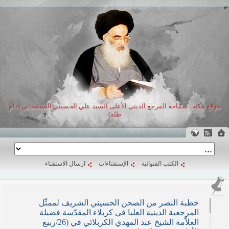
موقع مكتب سماحة المرجع الديني الأعلى السيد علي الحسيني السيستاني (دام
ظله)
الكتب الفتوائية
الإستفتاءات
ارسال الاستفتاء
خطبة النصر من الصحن الحسيني الشريف لممثّل
المرجعية الدينية العليا في كربلاء المقدّسة فضيلة
العلاّمة الشيخ عبد المهدي الكربلائي في (26/ربيع