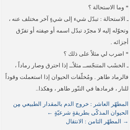
----- تصريح حول الأوضاع الراهنة في العراق
* وما الاستحالة ؟
(14/06/2014) -----
ما ورد في خطبة الجمعة لممثل المرجعية الدينية العليا
ـ الاستحالة : تبدّل شيء إلى شيءٍ آخر مختلف عنه ،
في كربلاء المقدسة فضيلة العلاّمة الشيخ عبد المهدي
الكربلائي في (14/ شعبان /1435هـ) الموافق ( 13/6/2014م
وتحوّله إليه لا مجرّد تبدّل اسمه أو صِفته أو تفرّق
) بعد سيطرة (داعش) على مناطق واسعة في محافظتي
نينوى وصلاح الدين وإعلانها أنها تستهدف بقية
أجزائه .
المحافظات
* اضرب لي مثلاً على ذلك ؟
بيان صادر من مكتب سماحة السيد السيستاني -دام ظلّه
- في النجف الأشرف حول التطورات الأمنية الأخيرة في
ـ الخشَب المتنجّســ مثلاًــ إذا احترق وصار رماداً ،
محافظة نينوى
فالرماد طاهر . ومُخلّفات الحيوان إذا استعملت وقوداً
للنار ، فرمادها في التنّور طاهر ، وهكذا..
المطهّر العاشر : خروج الدم بالمقدار الطبيعي مِن
الحيوان المذكّى بطريقةٍ شرعيّةٍ ←
→ المطهّر الثامن : الانتقال