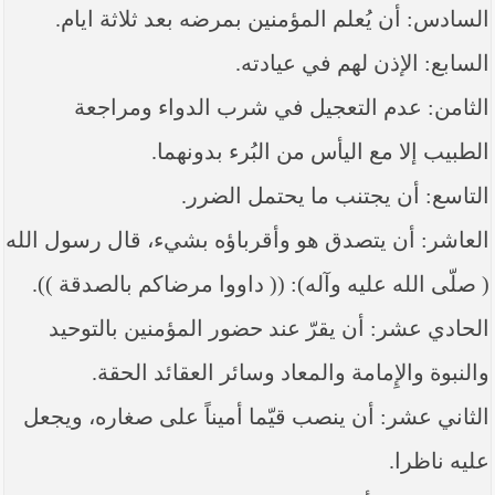
السادس: أن يُعلم المؤمنين بمرضه بعد ثلاثة ايام.
السابع: الإذن لهم في عيادته.
الثامن: عدم التعجيل في شرب الدواء ومراجعة
الطبيب إلا مع اليأس من البُرء بدونهما.
التاسع: أن يجتنب ما يحتمل الضرر.
العاشر: أن يتصدق هو وأقرباؤه بشيء، قال رسول الله
( صلّى الله عليه وآله): (( داووا مرضاكم بالصدقة )).
الحادي عشر: أن يقرّ عند حضور المؤمنين بالتوحيد
والنبوة والإِمامة والمعاد وسائر العقائد الحقة.
الثاني عشر: أن ينصب قيّما أميناً على صغاره، ويجعل
عليه ناظرا.