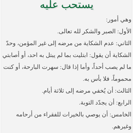
يستحب عليه
----- تصريح حول الأوضاع الراهنة في العراق
(14/06/2014) -----
وهي أمور:
ما ورد في خطبة الجمعة لممثل المرجعية الدينية العليا
في كربلاء المقدسة فضيلة العلاّمة الشيخ عبد المهدي
الكربلائي في (14/ شعبان /1435هـ) الموافق ( 13/6/2014م
الأول: الصبر والشكر لله تعالى.
) بعد سيطرة (داعش) على مناطق واسعة في محافظتي
نينوى وصلاح الدين وإعلانها أنها تستهدف بقية
الثاني: عدم الشكاية من مرضه إلى غير المؤمن، وحدّ
المحافظات
الشكاية أن يقول: ابتليت بما لم يبتل به احد، أو أصابتي
بيان صادر من مكتب سماحة السيد السيستاني -دام ظلّه
- في النجف الأشرف حول التطورات الأمنية الأخيرة في
ما لم يصب أحداً، وأما إذا قال: سهرت البارحة، أو كنت
محافظة نينوى
محموماً، فلا بأس به.
الثالث: أن يُخفي مرضه إلى ثلاثة أيام.
الرابع: أن يجدّد التوبة.
الخامس: أن يوصي بالخيرات للفقراء من أرحامه
وغيرهم.