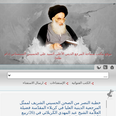
موقع مكتب سماحة المرجع الديني الأعلى السيد علي الحسيني السيستاني (دام
ظله)
الكتب الفتوائية
الإستفتاءات
ارسال الاستفتاء
خطبة النصر من الصحن الحسيني الشريف لممثّل
المرجعية الدينية العليا في كربلاء المقدّسة فضيلة
العلاّمة الشيخ عبد المهدي الكربلائي في (26/ربيع