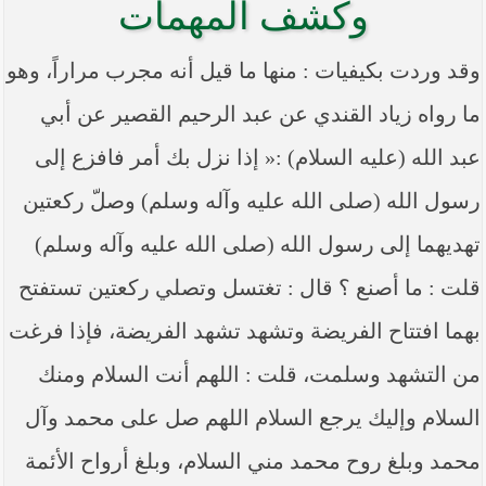
وكشف المهمات
----- تصريح حول الأوضاع الراهنة في العراق
(14/06/2014) -----
ما ورد في خطبة الجمعة لممثل المرجعية الدينية العليا
وقد وردت بكيفيات : منها ما قيل أنه مجرب مراراً، وهو
في كربلاء المقدسة فضيلة العلاّمة الشيخ عبد المهدي
الكربلائي في (14/ شعبان /1435هـ) الموافق ( 13/6/2014م
ما رواه زياد القندي عن عبد الرحيم القصير عن أبي
) بعد سيطرة (داعش) على مناطق واسعة في محافظتي
نينوى وصلاح الدين وإعلانها أنها تستهدف بقية
عبد الله (عليه السلام) :« إذا نزل بك أمر فافزع إلى
المحافظات
رسول الله (صلى الله عليه وآله وسلم) وصلّ ركعتين
بيان صادر من مكتب سماحة السيد السيستاني -دام ظلّه
- في النجف الأشرف حول التطورات الأمنية الأخيرة في
تهديهما إلى رسول الله (صلى الله عليه وآله وسلم)
محافظة نينوى
قلت : ما أصنع ؟ قال : تغتسل وتصلي ركعتين تستفتح
بهما افتتاح الفريضة وتشهد تشهد الفريضة، فإذا فرغت
من التشهد وسلمت، قلت : اللهم أنت السلام ومنك
السلام وإليك يرجع السلام اللهم صل على محمد وآل
محمد وبلغ روح محمد مني السلام، وبلغ أرواح الأئمة