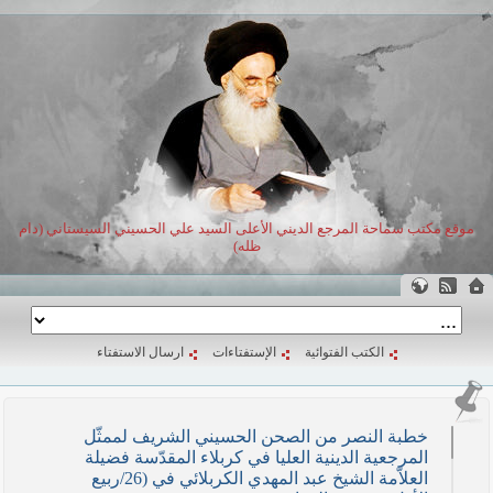
موقع مكتب سماحة المرجع الديني الأعلى السيد علي الحسيني السيستاني (دام
ظله)
الكتب الفتوائية
الإستفتاءات
ارسال الاستفتاء
خطبة النصر من الصحن الحسيني الشريف لممثّل
المرجعية الدينية العليا في كربلاء المقدّسة فضيلة
العلاّمة الشيخ عبد المهدي الكربلائي في (26/ربيع