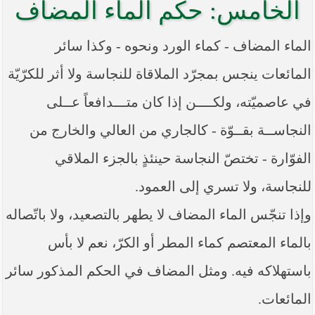
الخامس: حكم الماء المضاف
----- تصريح حول الأوضاع الراهنة في العراق
(14/06/2014) -----
الماء المضاف - كماء الورد ونحوه - وكذا سائر
ما ورد في خطبة الجمعة لممثل المرجعية الدينية العليا
في كربلاء المقدسة فضيلة العلاّمة الشيخ عبد المهدي
الكربلائي في (14/ شعبان /1435هـ) الموافق ( 13/6/2014م
المائعات ينجس بمجرّد الملاقاة للنجاسة ولا أثر للكرّيّة
) بعد سيطرة (داعش) على مناطق واسعة في محافظتي
نينوى وصلاح الدين وإعلانها أنها تستهدف بقية
في عاصميّته، ولكــــن إذا كان متـــدافعاً عــلى
المحافظات
النجاســة بقــوّة - كالجاري من العالي والخارج من
بيان صادر من مكتب سماحة السيد السيستاني -دام ظلّه
- في النجف الأشرف حول التطورات الأمنية الأخيرة في
الفوّارة - تختصّ النجاسة حينئذٍ بالجزء الملاقي
محافظة نينوى
للنجاسة، ولا تسري إلى العمود.
وإذا تنجّس الماء المضاف لا يطهر بالتصعيد، ولا باتّصاله
بالماء المعتصم كماء المطر أو الكرّ، نعم لا بأس
باستهلاكه فيه. ومثل المضاف في الحكم المذكور سائر
المائعات.