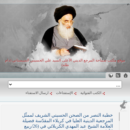
موقع مكتب سماحة المرجع الديني الأعلى السيد علي الحسيني السيستاني (دام
ظله)
الكتب الفتوائية
الإستفتاءات
ارسال الاستفتاء
خطبة النصر من الصحن الحسيني الشريف لممثّل
المرجعية الدينية العليا في كربلاء المقدّسة فضيلة
العلاّمة الشيخ عبد المهدي الكربلائي في (26/ربيع