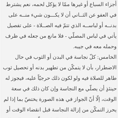
أجزاء السباع أو غيرها ممّا لا يؤكل لحمه، نعم يشترط
في العفو عن الثــاني أن لا يكـــون شيء منــه على
بدنــه أو لباســه الذي تتمّ فيه الصــلاة - على تفصيل
يأتي في لباس المصلّي - فلا مانع من جعله في ظرف
وحمله معه في جيبه.
الخامس: كلّ نجاسة في البدن أو الثوب في حال
الاضطرار، بأن لا يتمكّن من تطهير بدنه أو تحصيل ثوب
طاهر للصلاة فيه ولو لكون ذلك حرجيّاً عليه، فيجوز له
حينئذٍ أن يصلّي مع النجاسة وإن كان ذلك في سعة
الوقت، إلّا أنّ الجواز في هذه الصورة يختصّ بما إذا لم
‏يحرز التمكّن من إزالة النجاسة قبل انقضاء الوقت أو