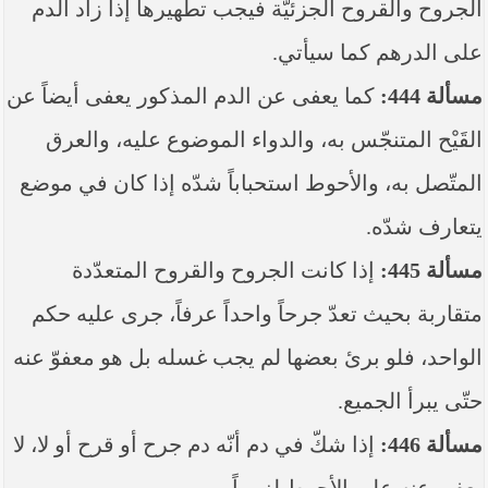
الجروح والقروح الجزئيّة فيجب تطهيرها إذا زاد الدم
على الدرهم كما سيأتي.
مسألة 444:
كما يعفى عن الدم المذكور يعفى أيضاً عن
القَيْح المتنجّس به، والدواء الموضوع عليه، والعرق
المتّصل به، والأحوط استحباباً شدّه إذا كان في موضع
يتعارف شدّه.
مسألة 445:
إذا كانت الجروح والقروح المتعدّدة
متقاربة بحيث تعدّ جرحاً واحداً عرفاً، جرى عليه حكم
الواحد، فلو برئ بعضها لم يجب غسله بل هو معفوّ عنه
حتّى يبرأ الجميع.
مسألة 446:
إذا شكّ في دم أنّه دم جرح أو قرح أو لا، لا