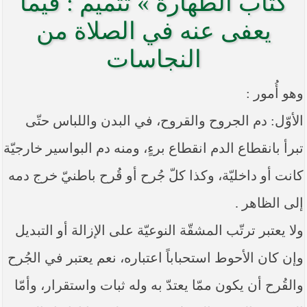
كتاب الطهارة » تتميم : فيما
----- تصريح حول الأوضاع الراهنة في العراق
(14/06/2014) -----
يعفى عنه في الصلاة من
ما ورد في خطبة الجمعة لممثل المرجعية الدينية العليا
النجاسات
في كربلاء المقدسة فضيلة العلاّمة الشيخ عبد المهدي
الكربلائي في (14/ شعبان /1435هـ) الموافق ( 13/6/2014م
) بعد سيطرة (داعش) على مناطق واسعة في محافظتي
وهو أُمور :
نينوى وصلاح الدين وإعلانها أنها تستهدف بقية
المحافظات
الأوّل: دم الجروح والقروح، في البدن واللباس حتّى
بيان صادر من مكتب سماحة السيد السيستاني -دام ظلّه
- في النجف الأشرف حول التطورات الأمنية الأخيرة في
تبرأ بانقطاع الدم انقطاع برءٍ، ومنه دم البواسير خارجيّة
محافظة نينوى
كانت أو داخليّة، وكذا كلّ جُرح أو قُرح باطنيّ خرج دمه
إلى الظاهر .
ولا يعتبر ترتّب المشقّة النوعيّة على الإزالة أو التبديل
وإن كان الأحوط استحباباً اعتباره، نعم يعتبر في الجُرح
والقُرح أن يكون ممّا يعتدّ به وله ثبات واستقرار، وأمّا