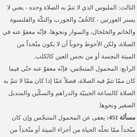
الثالث: الملبوس الذي لا تتمّ به الصلاة وحده - يعني لا
يستر العورتين - كالخُفّ والجورب والتكّة والقلنسوة
والخاتم والخلخال، والسوار ونحوها، فإنّه معفوّ عنه في
الصلاة، ولكن الأحوط وجوباً أن لا يكون متّخذاً من
الميتة النجسة أو من نجس العين كالكلب.
الرابع: المحمول المتنجّس، فإنّه معفوّ عنه حتّى فيما
كان ممّا تتمّ فيه الصلاة، فضلاً عمّا إذا كان ممّا لا تتمّ به
الصلاة كالساعة الجيبيّة والدراهم والسكّين والمنديل
الصغير ونحوها.
مسألة 451:
يعفى عن المحمول المتنجّس وإن كان
متّخذاً ممّا تحلّه الحياة من أجزاء الميتة أو متّخذاً من