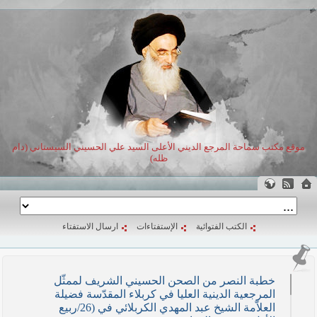
موقع مكتب سماحة المرجع الديني الأعلى السيد علي الحسيني السيستاني (دام
ظله)
الكتب الفتوائية
الإستفتاءات
ارسال الاستفتاء
خطبة النصر من الصحن الحسيني الشريف لممثّل
المرجعية الدينية العليا في كربلاء المقدّسة فضيلة
العلاّمة الشيخ عبد المهدي الكربلائي في (26/ربيع