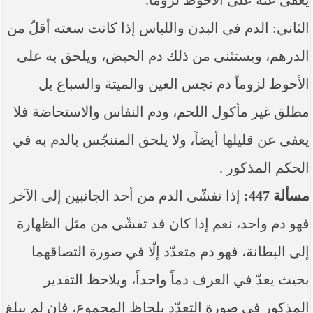
يعفى عنه على الأحوط لزوماً.
الثاني: الدم في البدن واللباس إذا كانت سعته أقلّ من
الدرهم، ويستثنى من ذلك دم الحيض، ويلحق به على
الأحوط لزوماً دم نجس العين والميتة والسباع بل
مطلق غير مأكول اللحم، ودم النفاس والاستحاضة فلا
يعفى عن قليلها أيضاً، ولا يلحق المتنجّس بالدم به في
الحكم المذكور .
مسألة 447:
إذا تفشّى الدم من أحد الجانبين إلى الآخر
فهو دم واحد، نعم إذا كان قد تفشّى من مثل الظهارة
إلى البطانة، فهو دم متعدّد إلّا في صورة التصاقهما
بحيث يعدّ في العرف دماً واحداً، ويلاحظ التقدير
المذكور في صورة التعدّد بلحاظ المجموع، فإن لم ‏يبلغ