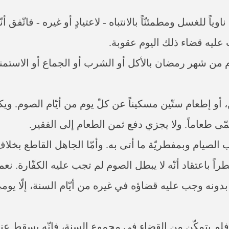
نام ناوياً للغسل ومطمئنّاً بالانتباه - لاعتيادٍ أو غيره - فات
عليه قضاء ذلك اليوم عقوبة.
 في يوم من شهر رمضان بالأكل أو الشرب أو الجماع أو الاست
أو إطعام ستّين مسكيناً عن كلّ يوم من أيّام الصوم. ويك
ّى طعاماً. ولا يجزي دفع ثمن الطعام إلى الفقير.
لم بوجوب الصيام وبمفطريّة ما أتى به. وأمّا الجاهل القاطع بخ
اً باعتقاد أنّه لا يبطل الصوم لم تجب عليه الكفّارة. نعم
ذرٍ أو بدونه وجب عليه قضاؤه في غيره من أيّام السنة، إلّا
 يتمكّن من القضاء في مجموع السنة، فإنّه يسقط عنه ا