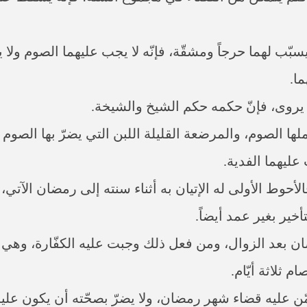
سبّب لهما حرجاً ومشقّة، فإنّه لا يجب عليهما الصوم ول
ا.
يروى، فإنّ حكمه حكم الشيخ والشيخة.
 أو بحملها الصوم، والمرضعة القليلة اللبن التي يضرّ بها الص
ليهما الفدية.
 فالأحوط الأولى له الإتيان به أثناء سنته إلى رمضان الآتي، 
خير بغير عمد أيضاً.
 شهر رمضان بعد الزوال، ومن فعل ذلك وجبت عليه الكفّارة،
م ثلاثة أيّام.
ستحبّ) ممّن عليه قضاء شهر رمضان، ولا يضرّ بصحّته أن يكون