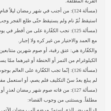
القربة المطلقة.
(مسألة 124): من أجنب في شهر رمضان ليلاً ف
استيقظ ثُمّ نام ولم يستيقظ حتّى طلع الفجر وجب 
(مسألة 125): تجب الكفّارة على من أفطر
مع العمد والاختيار من غير كره ولا إجبار.
والكفّارة هي: عتق رقبة، أو صوم شهرين متتابعين، 
الكيلوغرام من التمر أو الحنطة أو غيرهما ممّا يسم
(مسألة 126): إنّما تجب الكفّارة على العا
لم يبلغ بعدُ سنّ التكليف فلم يصم، أو استعمل مفطر
(مسألة 127): من فاته صوم شهر رمضان لع
مطلقاً. ويستثنى من وجوب القضاء:
1-
المريض الذي استمرّ مرضه إلى رمضان الآتي فلم