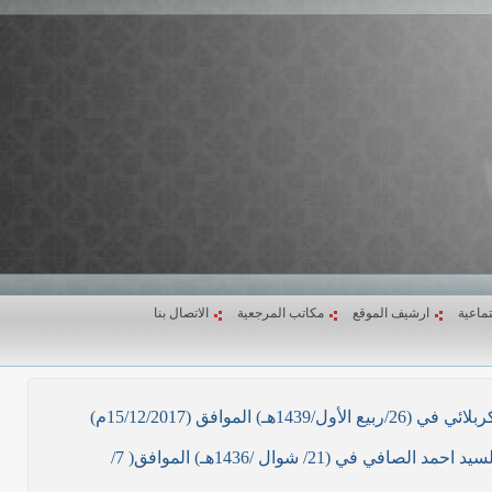
تماعية
ارشيف الموقع
مكاتب المرجعية
الاتصال بنا
ق (15/12/2017م)
نص ما ورد بشأن الأوضاع الراهنة في العراق في خطبة الجمعة لممثل المرجعية الدينية العليا في كربلاء المقدسة فضيلة العلاّمة السيد احمد الصافي في (21/ شوال /1436هـ) الموافق( 7/