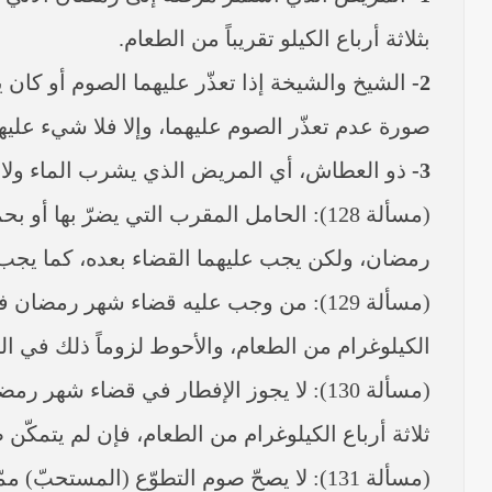
بثلاثة أرباع الكيلو تقريباً من الطعام.
2-
الشيخ والشيخة إذا تعذّر عليهما الصوم أو كان ي
صورة عدم تعذّر الصوم عليهما، وإلا فلا شيء عليهم
3-
ذو العطاش، أي المريض الذي يشرب الماء ولا 
(مسألة 128): الحامل المقرب التي يضرّ بها
رمضان، ولكن يجب عليهما القضاء بعده، كما يجب ع
(مسألة 129): من وجب عليه قضاء شهر رمضان
الكيلوغرام من الطعام، والأحوط لزوماً ذلك في التأ
(مسألة 130): لا يجوز الإفطار في قضاء
ثلاثة أرباع الكيلوغرام من الطعام، فإن لم يتمكّن صا
(مسألة 131): لا يصحّ صوم التطوّع (الم