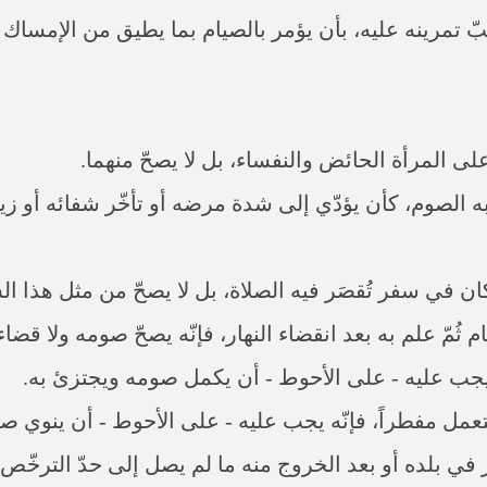
ّ تمرينه عليه، بأن يؤمر بالصيام بما يطيق من الإمساك إ
 المرأة الحائض والنفساء، بل لا يصحّ منهما.
لصوم، كأن يؤدّي إلى شدة مرضه أو تأخّر شفائه أو زيادة
ن في سفر تُقصَر فيه الصلاة، بل لا يصحّ من مثل هذا 
ُمّ علم به بعد انقضاء النهار، فإنّه يصحّ صومه ولا قضاء
جب عليه - على الأحوط - أن يكمل صومه ويجتزئ به.
 مفطراً، فإنّه يجب عليه - على الأحوط - أن ينوي صيا
 بلده أو بعد الخروج منه ما لم يصل إلى حدّ الترخّص المتق