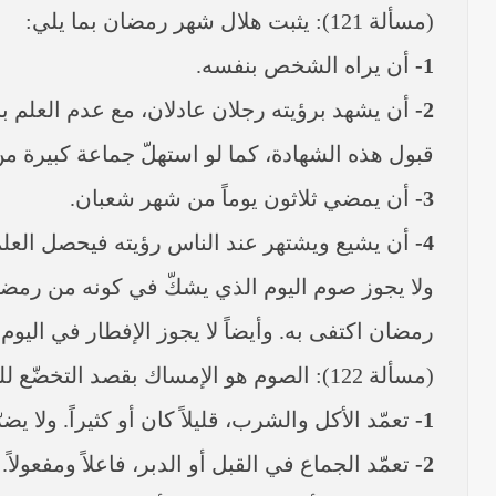
(مسألة 121): يثبت هلال شهر رمضان بما يلي:
1-
أن يراه الشخص بنفسه.
2-
أن يشهد برؤيته رجلان عادلان، مع عدم العلم ب
قبول هذه الشهادة، كما لو استهلّ جماعة كبيرة من 
3-
أن يمضي ثلاثون يوماً من شهر شعبان.
4-
أن يشيع ويشتهر عند الناس رؤيته فيحصل العلم أو
ولا يجوز صوم اليوم الذي يشكّ في كونه من رمضان
رمضان اكتفى به. وأيضاً لا يجوز الإفطار في اليوم ا
(مسألة 122): الصوم هو الإمساك بقصد التخضّع لله تعالى من أوّل الفجر إلى غروب الشمس عن جملة أشياء تسمّى بـ (المفطرات)، وهي:
1-
تعمّد الأكل والشرب، قليلاً كان أو كثيراً. ولا
2-
تعمّد الجماع في القبل أو الدبر، فاعلاً ومفعولاً.