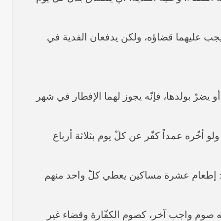
ا يجب عليهما قضاؤه، ولكن يدفعان الفدية في
وم أو يضرّ بولدها، فإنّه يجوز لهما الإفطار في شهر
ولو أخّره عمداً كفّر عن كلّ يوم بثلاثة أرباع
 وهي: إطعام عشرة مساكين يعطي كلّ واحد منهم
 عليه صوم واجب آخر، كصوم الكفّارة وقضاء غير