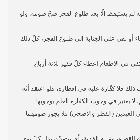
ّفق أنّه لم يستيقظ إلّا بعد طلوع الفجر صحّ صومه. ولو
مناء أو بقي على الجنابة إلى طلوع الفجر، كلّ ذلك
في في الإطعام إعطاء كلّ فقير ثلاثة أرباع
لاف ذلك فلا كفّارة عليه في إفطاره، فلو اعتقد أنّه
، لا يعتبر في وجوب الكفارة العلم بوجوبها.
 يومي العيدين (الفطر والأضحى) فلا يجوز صومهما
لقضاء، وعليه الفدية، أي يتصدّق بدل كلّ يوم