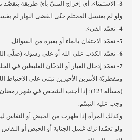
3-
الاستمناء، أي إخراج المنيّ بأيّ طريقة يتقصّد من
ولو لم يغتسل المحتلم حتّى انقضى النهار لم يفس
4-
تعمّد القيء.
5-
تعمّد الاحتقان بالماء أو بغيره من السوائل.
6-
تعمّد الكذب على الله أو على رسوله (صلّى الله 
7-
تعمّد إدخال الغبار أو الدخّان الغليظين في الحل
ومفطريّة الأمرين الأخيرين تبتني على الاحتياط ال
(مسألة 123): إذا أجنب الشخص في شهر رم
وجب عليه التيمّم.
وكذلك المرأة إذا طهرت من الحيض أو النفاس ليلا
ولو تعمّدا ترك غسل الجنابة أو الحيض أو النفاس 