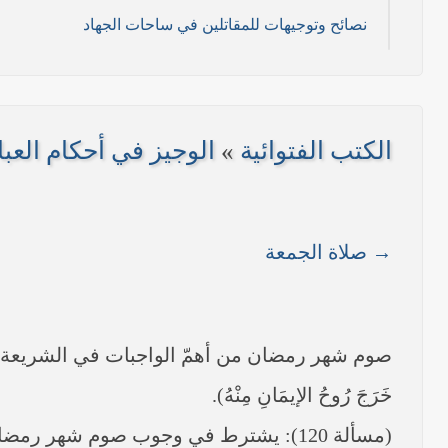
نصائح وتوجيهات للمقاتلين في ساحات الجهاد
11/ تموز/2014م )
2014م)
الكتب الفتوائية
»
الوجيز في أحكام العب
/ 2014 م)
----- تصريح حول الأوضاع الراهنة في العراق (14/06/2014) -----
→ صلاة الجمعة
على مناطق واسعة في محافظتي نينوى وصلاح الدين وإعلان
بيان صادر من مكتب سماحة السيد السيستاني -دام ظلّه -
صوم شهر رمضان من أهمّ الواجبات في الشريعة الإسلامي
خَرَجَ رُوحُ الإيمَانِ مِنْهُ).
(مسألة 120): يشترط في وجوب صوم شهر رمضان أمور: