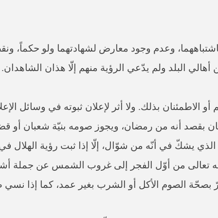
اشتباههما، وعدم وجود معارض لشهادتهما ولو حكماً، ونق
أهالي البلد ولم يدّعي الرؤية منهم إلّا هذان الشاهدان.
 الاطمئنان بذلك. ولا أثر لإعلان ثبوته في وسائل الإعل
 بقصد أنه من رمضان، ويجوز صومه بنيّة شعبان أو قضاء 
لذي يشكّ في أنّه من شوّال، إلّا إذا ثبت رؤية الهلال في 
 يضرّ بصحّة الصوم الأكل أو الشرب بغير عمد، كما إذا نس