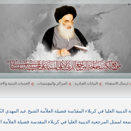
ارسال الاستفتاء
البيانات الصادرة
المراكز والمؤسسات
الخدمات الدينية والاج
لاء المقدّسة فضيلة العلاّمة الشيخ عبد المهدي الكربلائي في (26/ربيع الأول/1439هـ) المواف