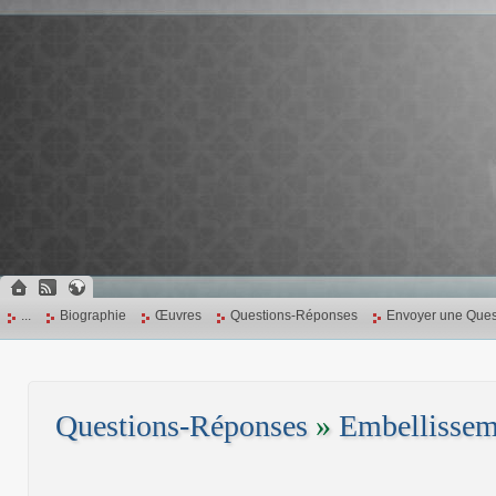
...
Biographie
Œuvres
Questions-Réponses
Envoyer une Ques
Questions-Réponses
»
Embellissem