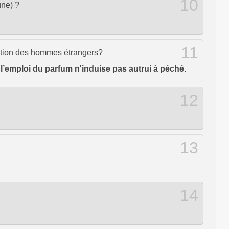
10
ûne) ?
11
tention des hommes étrangers?
ue l’emploi du parfum n'induise pas autrui à péché.
12
13
14