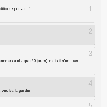
1
nditions spéciales?
2
3
femmes à chaque 20 jours), mais il n’est pas
4
 voulez la garder.
5