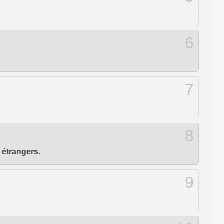
6
7
8
 étrangers.
9