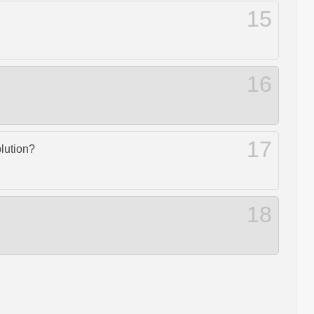
15
16
17
blution?
18