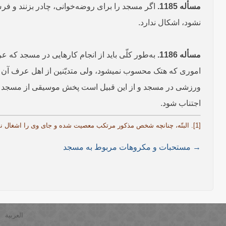
مسأله 1185.
اگر مسجد را برای روضه‌خوانی، چادر بزنند و فرش
نشود، اشکال ندارد.
مسأله 1186.
به‌طور کلّی باید از انجام کارهایی در مسجد که عر
اموری که هتک محسوب نمی­شود، ولی متدیّنین از اهل عرف آن را
ورزشی در مسجد و از این قبیل است پخش موسیقی از مسجد به نح
اجتناب شود.
[1]. البتّه، چنانچه شخص مذکور مرتکب معصیت شده و جای وی را اشغال نماید، حکمی که در مسأله قبل بیان شد در مورد آن جاری می­شود.
→ مستحبات و مکروهات مربوط به مسجد
العربية