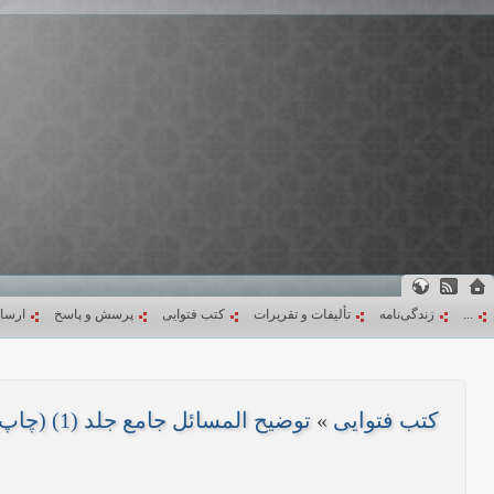
...
زندگی‌نامه
تألیفات و تقریرات
کتب فتوایی
پرسش و پاسخ
ارسا
کتب فتوایی
»
توضیح المسائل جامع جلد (1) (چاپ 1403)