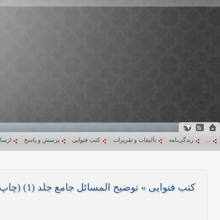
...
زندگی‌نامه
تألیفات و تقریرات
کتب فتوایی
پرسش و پاسخ
ارسا
کتب فتوایی
»
توضیح المسائل جامع جلد (1) (چاپ 1403)