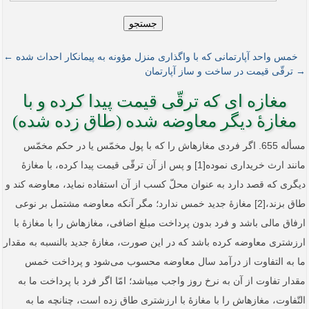
جستجو
خمس واحد آپارتمانی که با واگذاری منزل مؤونه به پیمانکار احداث شده ←
→ ترقّی قیمت در ساخت و ساز آپارتمان
مغازه ­ای که ترقّی قیمت پیدا کرده و با
مغازۀ دیگر معاوضه شده (طاق زده شده)
مسأله 655. اگر فردی مغازه­اش را که با پول مخمّس یا در حکم مخمّس
مانند ارث خریداری نموده[1] و پس از آن ترقّی قیمت پیدا کرده، با مغازۀ
دیگری که قصد دارد به عنوان محلّ کسب از آن استفاده نماید، معاوضه کند و
طاق بزند،[2] مغازۀ جدید خمس ندارد؛ مگر آنکه معاوضه مشتمل بر نوعی
ارفاق مالی باشد و فرد بدون پرداخت مبلغ اضافی، مغازه­اش را با مغازۀ با
ارزش­تری معاوضه کرده باشد که در این صورت، مغازۀ جدید بالنسبه به مقدار
ما به التفاوت از درآمد سال معاوضه محسوب می‌شود و پرداخت خمس
مقدار تفاوت از آن به نرخ روز واجب می­باشد؛ امّا اگر فرد با پرداخت ما به
التّفاوت، مغازه­اش را با مغازۀ با ارزش­تری طاق زده است، چنانچه ما به