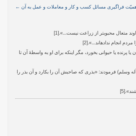
همیّت فراگیری مسائل کسب و کار و معاملات و عمل به آن ←
 متعال محبوب­تر از زراعت نیست...».[1]
م انجام نداده­اند...».[2]
یا پرنده یا حیوانی بخورد، مگر اینکه برای او به واسطۀ آن تا
 وسلم) فرمودند: «بذری که صاحبش آن را بکارد و آن بذر را
».[5]