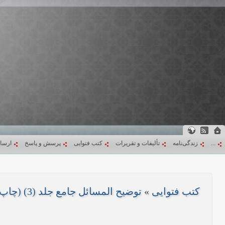
...
زندگی‌نامه
تألیفات و تقریرات
کتب فتوایی
پرسش و پاسخ
ارسا
کتب فتوایی
»
توضیح المسائل جامع جلد (3) (چاپ 1403)