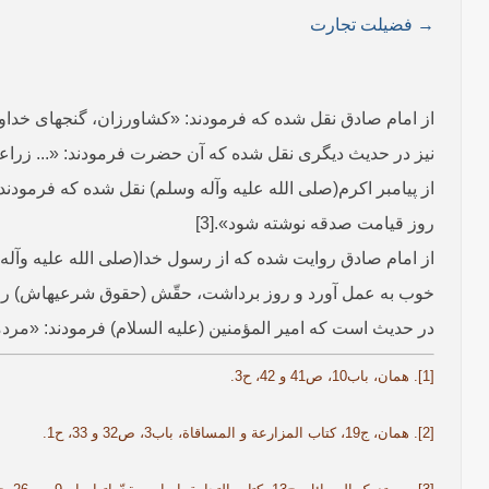
→ فضیلت تجارت
از امام صادق نقل شده که فرمودند: «کشاورزان، گنج­های خداوند 
نیز در حدیث دیگری نقل شده که آن حضرت فرمودند: «... زراعت کنید 
از پیامبر اکرم(صلی الله علیه وآله وسلم) نقل شده که فرمودند: «
روز قیامت صدقه نوشته شود».[3]
از امام صادق روایت شده که از رسول خدا(صلی الله علیه وآله
خوب به عمل آورد و روز برداشت، حقّش (حقوق شرعیه­اش) را بپر
در حدیث است که امیر المؤمنین (علیه السلام) فرمودند: «مردمی
[1]. همان، باب10، ص41 و 42، ح3.
[2]. همان، ج19، کتاب المزارعة و المساقاة، باب3، ص32 و 33، ح1.