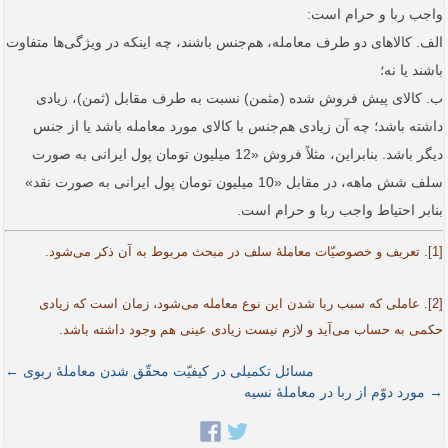
واجب ربا و حرام است:
الف. کالاهای دو طرف معامله، هم‌جنس باشند، چه اینکه در ویژگی‌ها متفاوت
باشند یا نه؛
ب. کالای پیش فروش شده (مثمن) نسبت به طرف مقابل (ثمن)، زیادی
داشته باشد؛ چه آن زیادی هم‌جنس با کالای مورد معامله باشد یا از جنس
دیگر باشد. بنابراین، مثلاً فروش «12 میلیون تومان پول ایرانی به صورت
سلف شش ماهه، در مقابل «10 میلیون تومان پول ایرانی به صورت نقد»
بنابر احتیاط واجب ربا و حرام است.
[1]. تعریف و خصوصیّات معاملۀ سلف در مبحث مربوط به آن ذکر می‌شود.
[2]. عاملی که سبب ربا شدن این نوع معامله می‌شود، زمان است که زیادی
حکمی به حساب می‌آید و لازم نیست زیادی عینی هم وجود داشته باشد.
مسائل تکمیلی در کیفیّت محقّق شدن معاملۀ ربوی ←
→ مورد دوّم از ربا در معاملۀ نسیه