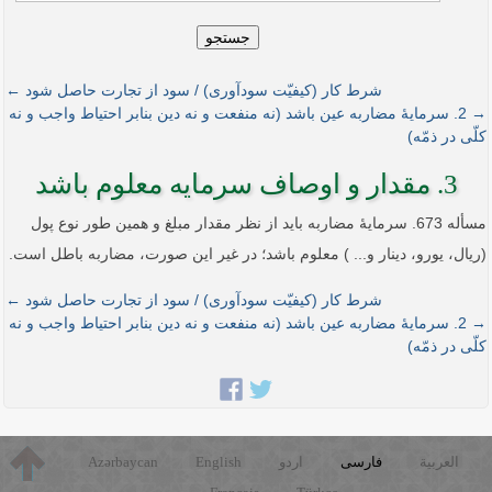
جستجو
شرط کار (کیفیّت سودآوری) / سود از تجارت حاصل شود ←
→ 2. سرمایۀ مضاربه عین باشد (نه منفعت و نه دین بنابر احتیاط واجب و نه
کلّی در ذمّه)
3. مقدار و اوصاف سرمایه معلوم باشد
مسأله 673. سرمایۀ مضاربه باید از نظر مقدار مبلغ و همین طور نوع پول
(ریال، یورو، دینار و... ) معلوم باشد؛ در غیر این صورت، مضاربه باطل است.
شرط کار (کیفیّت سودآوری) / سود از تجارت حاصل شود ←
→ 2. سرمایۀ مضاربه عین باشد (نه منفعت و نه دین بنابر احتیاط واجب و نه
کلّی در ذمّه)
العربية
فارسی
اردو
English
Azərbaycan