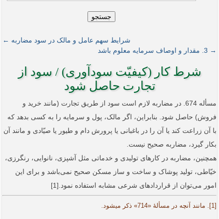
جستجو
شرایط سهم عامل و مالک در سود مضاربه ←
→ 3. مقدار و اوصاف سرمایه معلوم باشد
شرط کار (کیفیّت سودآوری) / سود از
تجارت حاصل شود
مسأله 674. در مضاربه لازم است سود از طریق تجارت (مانند خرید و
فروش) حاصل شود. بنابراین، اگر مالک، پول و سرمایه را به کسی بدهد که
با آن زراعت کند یا آن را در باغبانی یا پرورش دام و طیور یا صیّادی و مانند آن
بکار گیرد، مضاربه صحیح نیست.
همچنین، مضاربه در کارهای تولیدی و خدماتی مثل آشپزی، نانوایی، رنگرزی،
خیّاطی، تولید پوشاک و ساخت و ساز مسکن صحیح نمی‌باشد و برای این
امور می‌توان از قراردادهای شرعی مشابه استفاده نمود.[1]
[1]. مانند آنچه در مسألۀ «714» ذکر می­شود.