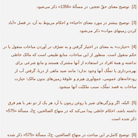
[2]. توضیح معنای حقّ تحجیر، در مسألۀ «1356» ذکر می‌شود.
[3]. توضیح بیشتر در مورد معنای «احیاء» و احکام مربوط به آن، در فصل «آباد
کردن زمین­های موات» ذکر می‌شود.
[4]. «حیازت» به معنای در اختیار گرفتن و به ‌تصرّف در آوردن مباحات منقول یا در
حکم منقول است. منظور از این مباحات، منابع طبیعی است که مالک خاصّی
نداشته و همۀ افراد در استفاده از آنها مشترک هستند و مانع شرعی برای
بهره‌برداری یا تملّک آنها وجود ندارد؛ مانند صید ماهی از دریا، گرفتن آب از
رودخانه‌های عمومی، جمع‌آوری هیزم و علوفۀ زمین‌های بدون مالک؛ حیازت
مباحات به قصد تملّک، سبب ملکیّت آنها می­شود.
[5]. البتّه، اگر ویژگی‌های شیر یا روغن زیتون یا آرد هر یک از دو نفر با هم فرق
داشته باشد، احکام خاصّی پیدا می‌کند که در منهاج الصالحین، ج2، مسألۀ «575»
ذکر شده است.
[6]. توضیح کامل‌تر این مباحث در منهاج الصالحین، ج2، مسألۀ «575» ذکر شده