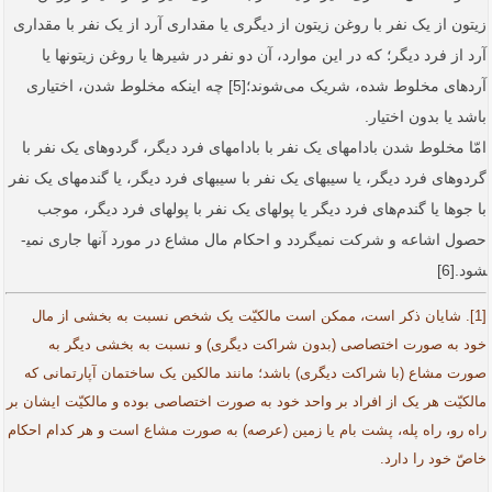
زیتون از یک نفر با روغن زیتون از دیگری یا مقداری آرد از یک نفر با مقداری
آرد از فرد دیگر؛ که در این موارد، آن دو نفر در شیرها یا روغن زیتون­ها یا
آردهای مخلوط شده، شریک می‌شوند؛[5] چه اینکه مخلوط شدن، اختیاری
باشد یا بدون اختیار.
امّا مخلوط شدن بادام­های یک نفر با بادام­های فرد دیگر، گردوهای یک نفر با
گردوهای فرد دیگر، یا سیب­های یک نفر با سیب­های فرد دیگر، یا گندم­های یک نفر
با جوها یا گندم‌های فرد دیگر یا پول­های یک نفر با پول­های فرد دیگر، موجب
حصول اشاعه و شرکت نمی­گردد و احکام مال مشاع در مورد آنها جاری نمی­
شود.[6]
[1]. شایان ذکر است، ممکن است مالکیّت یک شخص نسبت به بخشی از مال
خود به صورت اختصاصی (بدون شراکت دیگری) و نسبت به بخشی دیگر به
صورت مشاع (با شراکت دیگری) باشد؛ مانند مالکین یک ساختمان آپارتمانی که
مالکیّت هر یک از افراد بر واحد خود به صورت اختصاصی بوده و مالکیّت ایشان بر
راه رو، راه پله، پشت بام یا زمین (عرصه) به صورت مشاع است و هر کدام احکام
خاصّ خود را دارد.