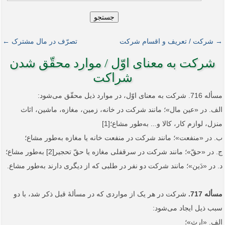
جستجو
→ شرکت / تعریف و اقسام شرکت
تصرّف در مال مشترک ←
شرکت به معنای اوّل / موارد محقّق شدن
شراکت
مسأله 716. شرکت به معنای اوّل، در موارد ذیل محقّق می‌شود:
الف. در «عین مال»؛ مانند شرکت در خانه، زمین، مغازه، ماشین، اثاث
منزل، لوازم کار، کالا و... به‌طور مشاع؛[1]
ب. در «منفعت»؛ مانند شرکت در منفعت خانه یا مغازه به‌طور مشاع؛
ج. در «حقّ»؛ مانند شرکت در سرقفلی مغازه یا حقّ تحجیر[2] به‌طور مشاع؛
د. در «دَین»؛ مانند شرکت دو نفر در طلبی که از دیگری دارند به‌طور مشاع.
مسأله 717.
شرکت در هر یک از مواردی که در مسألۀ قبل ذکر شد، با دو
سبب ذیل ایجاد می‌شود:
الف. «ارث»؛