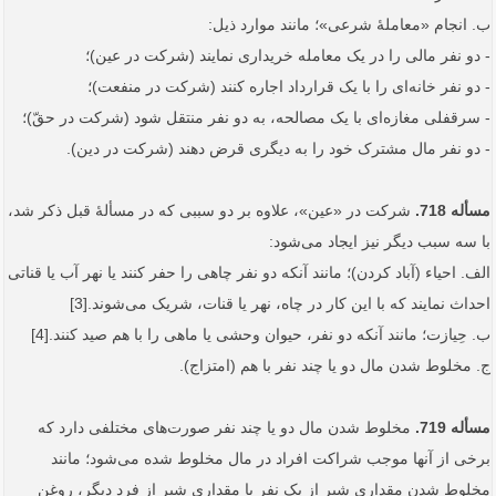
ب. انجام «معاملۀ شرعی»؛ مانند موارد ذیل:
- دو نفر مالی را در یک معامله خریداری نمایند (شرکت در عین)؛
- دو نفر خانه‌ای را با یک قرارداد اجاره کنند (شرکت در منفعت)؛
- سرقفلی مغازه‌ای با یک مصالحه، به دو نفر منتقل شود (شرکت در حقّ)؛
- دو نفر مال مشترک خود را به دیگری قرض دهند (شرکت در دین).
مسأله 718.
شرکت در «عین»، علاوه بر دو سببی که در مسألۀ قبل ذکر شد،
با سه سبب دیگر نیز ایجاد می‌شود:
الف. احیاء (آباد کردن)؛ مانند آنکه دو نفر چاهی را حفر کنند یا نهر آب یا قناتی
احداث نمایند که با این کار در چاه، نهر یا قنات، شریک می‌شوند.[3]
ب. حِیازت؛ مانند آنکه دو نفر، حیوان وحشی یا ماهی را با هم صید کنند.[4]
ج. مخلوط شدن مال دو یا چند نفر با هم (امتزاج).
مسأله 719.
مخلوط شدن مال دو یا چند نفر صورت‌های مختلفی دارد که
برخی از آنها موجب شراکت افراد در مال مخلوط شده می‌شود؛ مانند
مخلوط شدن مقداری شیر از یک نفر با مقداری شیر از فرد دیگر، روغن