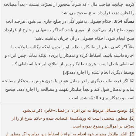
کرده، چنانچه صاحب مال - که شرعاً محجور از تصرّف نیست - بعداً مصالحه
را اجازه دهد، قرارداد صلح صحیح می‌باشد؛
مسأله 854.
احکام فضولی به‌طور کلّی در صلح جاری می‌شود، هرچند آنچه
مورد صلح قرار می‌گیرد، از اموری باشد که اگر به تنهایی و خارج از قرارداد
صلح انجام شود، احکام فضولی در آن جریان نداشته باشد؛
مثلاً اگر کسی - غیر از طلبکار - طلب او را بدون اینکه وکالت یا ولایت یا
اجازه داشته باشد، اسقاط کرده و بدهکار را بریء الذمّه نماید، چنین ابراء و
اسقاطی باطل است، هرچند طلبکار پس از اطلاع، ابراء یا اسقاطی که
توسط دیگری انجام شده را اجازه دهد؛[3]
امّا اگر فرد، طلب دیگری را در مقابل عوض یا بدون عوض به بدهکار مصالحه
نماید و بدهکار قبول کند و بعداً طلبکار بفهمد و مصالحه را اجازه دهد، صحیح
است و بدهکار بریء الذمّه شده است.
[1]. توضیح مسائل مربوط به این افراد، در فصل «حَجْر» ذکر می‌شود.
[2]. منظور، شخصی است که ورشکستۀ‌ اقتصادی شده و حاکم شرع او را از
تصرّف در اموالش ممنوع نموده است.
[3]. البتّه، طلبکار می­تواند خود اقدام به ابراء یا اسقاط دین نماید و اگر منظور از