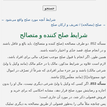
جستجو
شرایط آنچه مورد صلح واقع می‌شود ←
→ صلح (مصالحه) / تعریف و ارکان صلح
شرایط صلح کننده و متصالح
مسأله 852. دو طرف مصالحه (صلح کننده و متصالح)، باید بالغ و عاقل باشند
و در انجام صلح، قصد جدّی و اختیار داشته باشند.
همین طور، اگر انجام یا قبول صلح موجب تصرّف مالی برای افراد باشد،
لازم است علاوه بر شرایط مذکور، مالک یا در حکم مالک (مانند وکیل یا ولیّ
شرعی مالک) باشند و نیز جزء سایر افرادی که شرعاً از تصرّف در اموال
خود ممنوع‌اند[1] (مانند مفلّس)[2] نباشند.
مسأله 853.
اگر کسی که وکیل یا ولیّ شرعی دیگری نیست، مال او را بدون
اجازه و رضایتش مورد صلح قرار دهد، مشابه احکامی که برای خرید و
فروش فضولی ذکر شد، در مورد آن جاری است؛
پس چنانچه مثلاً مالی را به‌طور فضولی از طریق مصالحه به دیگری تملیک