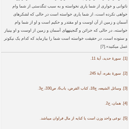
ناتوانی و خواری از شما یاری نخواسته و به سبب تنگدستی از شما وام
خواهی نکرده است، از شما یاری خواسته است در حالی که لشکرهای
آسمان و زمین از آن اوست و او مقتدر و حکیم است و او از شما وام
خواسته، در حالی که خزائن و گنجینه­های آسمان و زمین از اوست و او بی­نیاز
و ستوده است، در حقیقت خواسته است شما را بیازماید که کدام یک نیکوتر
عمل می­کنید».[7]
[1]. سورۀ حدید، آیۀ 11.
[2]. سورۀ بقره، آیۀ 245.
[3]. وسائل الشیعه، ج18، کتاب القرض، باب6، ص330، ح3.
[4]. همان، ح2.
[5]. نوعی واحد وزن است یا کنایه از مال فراوان می­باشد.