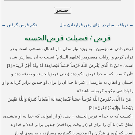
جستجو
→ دریافت مبلغ در ازای رهن قراردادن مال
حکم قرض گرفتن ←
قرض / فضیلت قرض‌الحسنه
قرض دادن به مؤمنین - به ویژه نیازمندان - از اعمال مستحب است و در
قرآن کریم و روایات معصومین(علیهم السلام) نسبت به آن سفارش شده
است؛ «مَنْ ذَا الَّذی یُقْرِضُ اللَّهَ قَرْضاً حَسَناً فَیُضاعِفَهُ لَهُ وَلَهُ أَجْرٌ کَریمٌ».[1]
«آن کیست که به خدا قرض نیکو دهد (یعنی قرض‌الحسنه و صدقه دهد و
احسان و انفاق به نیازمندان کند) تا خدا آن را برای او چندین برابر گرداند و او
را پاداشی نیکو و کریمانه باشد؟».
«مَنْ ذَا الَّذی یُقْرِضُ اللَّهَ قَرْضاً حَسَناً فَیُضاعِفَهُ لَهُ أَضْعافاً کَثیرَةً وَاللَّهُ یَقْبِضُ
وَیَبْصُطُ وَإِلَیْهِ تُرْجَعُونَ».[2]
«کیست که به خدا « قرض‌الحسنه ‏» دهد، (و از اموالی که خدا به او بخشیده،
انفاق کند) تا آن را برای او (در وقت پرداخت) چندین برابر کند؟ و خداوند
است که (روزی بندگان را) محدود یا گسترده می‏سازد، و به سوی او باز