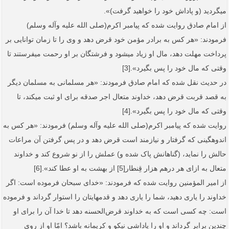
می‏گردید (و پاداش خود را خواهید گرفت)».
از امام صادق روایت شده که پیامبر اکرم(صلی الله علیه وآله وسلم)
فرمودند: «هر کس به برادر مؤمن خود قرض دهد و وی را تا زمان توانایی بر
پرداخت مهلت دهد، مال او زیاد می‏شود و فرشتگان بر او رحمت می‏فرستند تا
وقتی که مال خود را پس بگیرد».[3]
در حدیث نقل شده که امام صادق فرمودند: «هر مسلمانی به مسلمان دیگر
به قصد قربت قرض دهد، خداوند متعال اجر صدقه برای او ثبت می‏کند، تا
وقتی که مال خود را پس بگیرد».[4]
روایت شده که پیامبر اکرم(صلی الله علیه وآله وسلم) فرمودند: «هر کس به
اندوهگینی که گرفتار و نیازمند است قرض دهد و در پس گرفتن آن مراعات
حالش را نماید، (گناهانش پاک شده و) عملش را از نو شروع کند و خداوند
متعال به ازای هر درهم هزار قِنطار[5] از بهشت به او عطا کند».[6]
از امیر المؤمنین روایت شده که فرمودند: «خدای سبحان فرموده است: اگر
خداوند را یاری دهید، شما را یاری دهد و قدم­هایتان را استوار گرداند و فرموده
است: چه کسی است که به خداوند قرض‌الحسنه دهد تا خدا آن را برای او
چندین برابر گرداند و او را پاداشی نیکو و کریمانه باشد؟ امّا او از روی