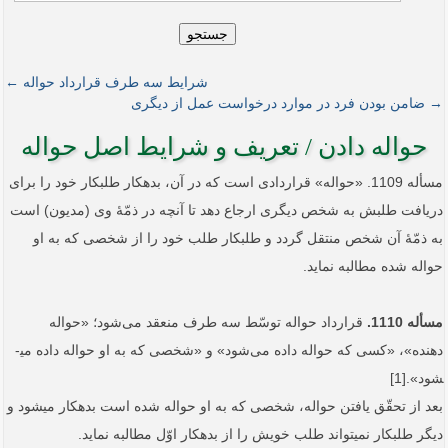
جستجو
شرایط سه طرف قرارداد حواله ←
→ ضامن بودن فرد در موارد درخواست عمل از دیگری
حواله دادن / تعریف و شرایط اصل حواله
مسأله 1109. «حواله» قراردادی است که در آن، بدهکار طلبکار خود را برای
دریافت طلبش به شخص دیگری ارجاع دهد تا آنچه در ذمّۀ وی (مدیون) است
به ذمّۀ آن شخص منتقل گردد و طلبکار طلب خود را از شخصی که به او
حواله شده مطالبه نماید.
مسأله 1110.
قرارداد حواله توسّط سه طرف منعقد می‌شود؛ «حواله
دهنده»، «کسی که حواله داده می‌شود» و «شخصی که به او حواله داده می­
شود».[1]
بعد از تحقّق یافتن حواله، شخصی که به او حواله شده است بدهکار می‏شود و
دیگر طلبکار نمی‏تواند طلب خویش را از بدهکار اوّل مطالبه نماید.