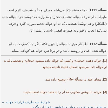
مسأله 1111.
حواله «عقد»[2] می‌باشد و برای محقّق شدنش، لازم است
«ایجاب» از طرف حواله دهنده (بدهکار) و «قبول» هم توسّط فرد حواله شده
(طلبکار) و هم توسّط شخصی که به او حواله شده، صورت گیرد و فرقی
نمی‌کند ایجاب و قبول به صورت لفظی باشد یا عملی.[3]
مسأله 1112.
طلبکار می‏تواند حواله را قبول نکند، اگر چه کسی که به او
حواله شده، غنی و ثروتمند باشد و در پرداختن حواله هم کوتاهی ننماید.
[1]. حواله دهنده «محیل» و کسی که حواله داده می­شود «محال» و شخصی که به
او حواله داده می‌شود «محال علیه» نامیده می­شود.
[2]. معنای عقد در مسألۀ «75» توضیح داده شد.
[3]. هرچند با نوشتن مکتوبی که آن را به قصد حواله امضا نمایند.
شرایط سه طرف قرارداد حواله ←
→ ضامن بودن فرد در موارد درخواست عمل از دیگری