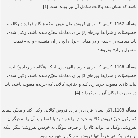
باشد که نشان دهد وکالت شامل آن نیز بوده است.[1]
مسأله 1167.
کسی که برای فروش مال بدون اینکه هنگام قرارداد وکالت،
خصوصیّات و شرایط ویژه‌ای[2] برای معامله معیّن شده باشد، وکیل شده،
باید معامله را «نقد» و در مقابل «پول رایج در آن منطقه» و به «قیمت
معمول بازار» بفروشد.
مسأله 1168.
کسی که برای خرید مالی بدون اینکه هنگام قرارداد وکالت،
خصوصیّات و شرایط ویژه‌ای[3] برای معامله معیّن شده باشد، وکیل شده،
نباید کالای معیوب خریداری کند و چنانچه کالایی که خریده معیوب باشد، باید
در صورت امکان آن را برگرداند.[4]
مسأله 1169.
اگر انسان فردی را برای فروش کالایی وکیل کند و معیّن ننماید
که وکیل حقّ فروش کالا به خودش را هم دارد یا فقط باید آن را به دیگران
بفروشد، وکیل می‌تواند کالا را از طرف موکّل به خودش بفروشد؛ مگر اینکه
از چنین وکالتی عرفاً تنها فروش به دیگران فهمیده شود.