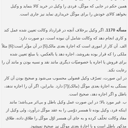
همین حکم در جایی که موکّل، فردی را وکیل در خرید کالا بنماید و وکیل
بخواهد کالای خودش را برای موکّل خریداری نماید نیز جاری است.
مسأله 1170.
اگر وکیل برخلاف آنچه در قرارداد وکالت تعیین شده عمل کند
و کاری انجام دهد که وکالت شامل آن نبوده است، دو صورت دارد:
الف. آن کار از اموری است که اجازۀ بعدی مالک[5] در آن مؤثّر است؛[6] مثلاً
ملکی را که قرار بوده بفروشد، اجاره دهد یا بالعکس، یا مبلغ تعیین شده
برای فروش یا اجاره یا خصوصیّات دیگری مانند نقد و نسیه بودن و مانند آن را
رعایت نکند.
در این صورت، تصرّف وکیل فضولی محسوب می‌شود و صحیح بودن آن کار
بستگی به اجازۀ بعدی موکّل (مالک)[7] دارد. بنابراین، اگر آن را اجازه ندهد،
باطل و اگر اجازه دهد، صحیح است.
ب. غیر مورد بالا؛ در این صورت عمل وکیل باطل و بی‌اثر می‌باشد؛ مانند
اینکه فرد، وکیل بوده تا همسر دوّمی را به عقد موکّل درآورد، ولی وکیل از
مفاد وکالت تخلّف کرده و به جای آن همسر اوّل موکّل را طلاق داده، طلاق
مذکور باطل است و با اجازۀ بعدی موکّل نیز صحیح نمی­شود.