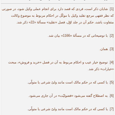
[1]. شایان ذکر است، فردی که قصد دارد برای انجام عملی وکیل ­شود، در صورتی
که نظر فقهی مرجع تقلید وکیل با موکّل در احکام مربوط به موضوع وکالت
متفاوت باشد، حکم آن در جلد اوّل، فصل «تقلید» مسألۀ «22» ذکر شد.
[2]. با توضیحاتی که در مسألۀ «1166» بیان شد.
[3]. همان.
[4]. توضیح خیار عیب و احکام مربوط به آن در فصل «خرید و فروش»، مبحث
«خیارات» ذکر شد.
[5]. یا کسی که در حکم مالک است مانند ولیّ شرعی یا متولّی.
[6]. به اصطلاح گفته می‌شود «فضولیّت» در آن جاری می‌شود.
[7]. یا کسی که در حکم مالک است مانند ولیّ شرعی یا متولّی.