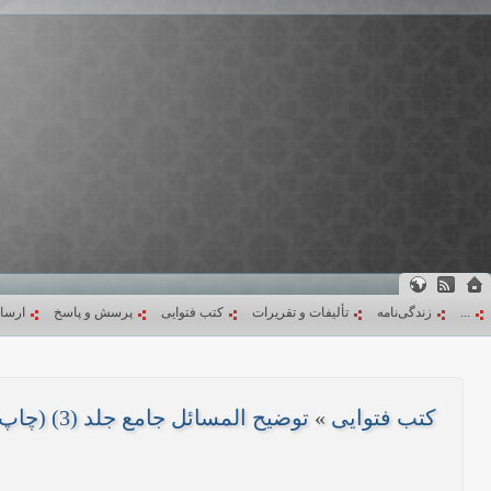
...
زندگی‌نامه
تألیفات و تقریرات
کتب فتوایی
پرسش و پاسخ
ارسا
کتب فتوایی
»
توضیح المسائل جامع جلد (3) (چاپ 1403)