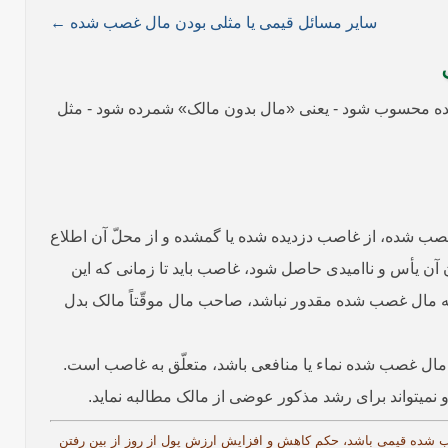
سایر مسائل قیمی یا مثلی بودن مال غصب شده ←
تلف شده محسوب شود - یعنی «مال بدون مالک» شمرده شود - مثل
ب شده، از غاصب دزدیده شده یا گمشده و از محلّ آن اطلاع
 آن یأس و ناامیدی حاصل شود، غاصب باید تا زمانی که این
لک بدهد؛[2] شایان ذکر است، تا زمانی که دسترسی به مال غصب شده مقدور نباشد، صاحب مال موقّتاً ‌مالک بدل
ل مال غصب شده نماء یا منافعی باشد، متعلّق به غاصب است.
 نمی­تواند برای رشد مذکور عوضی از مالک مطالبه نماید.
غصب شده قیمی باشد، حکم کاهش و افزایش ارزش پول از روز از بین رفتن