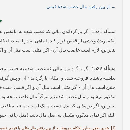
→ از بین رفتن مال غصب شدۀ قیمی
خ
مسأله 1521. اگر باز‌‌گرداندن مالی که غصب شده ب
آنکه پرندۀ وحشی از قفس فرار کند یا ماهی به دریا بیفتد، احکا
بنابراین، لازم است غاصب بدل آن - اگر مثلی است مثل آن و اگر 
مسأله 1522.
اگر برگرداندن مالی که غصب شده به حسب معمول 
نداشته باشد یا فروخته شده و امکان بازگرداندن آن و پس گرفت
مذکور می­شود و مال غصب شده‌ نیز موقّتاً مال غاصب محسوب 
بنابراین، اگر در مدّتی که بدل دست مالک است، نماء یا منافع
البتّه اگر نمای مذکور، متّصل به اصل مال باشد (مثل چاقی حیوا
[1]. همین طور، سایر احکام مربوط به از بین رفتن مال مثلی یا قیمی غ