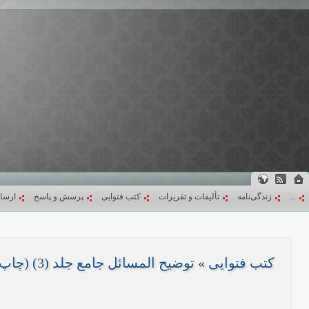
...
زندگی‌نامه
تألیفات و تقریرات
کتب فتوایی
پرسش و پاسخ
ارسا
کتب فتوایی
»
توضیح المسائل جامع جلد (3) (چاپ 1403)