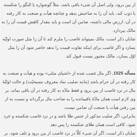
از بین برود، ولی اصل آن شیء باقی باشد، مثلاً گوشواره یا النگو را شکسته
یا ذوب کند، باید آن را به صاحبش بدهد و چنانچه هیأت و صنعت به کار رفته
در آن، ارزش مالی داشته، ضامن آن است و باید مقدار کاهش قیمت آن را به
مالک بپردازد.
شایان ذکر است، مالک نمی‏تواند غاصب را ملزم کند تا آن را مثل صورت اولیّه
بسازد و اگر غاصب برای اینکه تفاوت قیمت را ندهد حاضر شود آن را مثل
اوّل بسازد، مالک مجبور نیست قبول کند.
مسأله 1525.
اگر مال غصب شده از «اشیای مثلی» بوده و هیأت و صنعت به
کار رفته در آن حرام باشد (مانند صلیب نماد معروف مسیحیّت) و حالت اولیّۀ
مال در نزد غاصب از بین برود و فقط مادّه به کار رفته در آن باقی بماند، بر
وی لازم است همان مادّۀ باقیمانده را به صاحب مال برگرداند و نسبت به از
بین رفتن هیأت یا صنعت آن ضامن نیست.
بنابراین، اگر صلیب مذکور از جنس طلا باشد و در نزد غاصب شکسته و خرد
شود، کافی است همان طلای شکسته را پس دهد.
شایان ذکر است، اگر آن شیء کلّاً در نزد غاصب از بین برود و تلف شود، بر