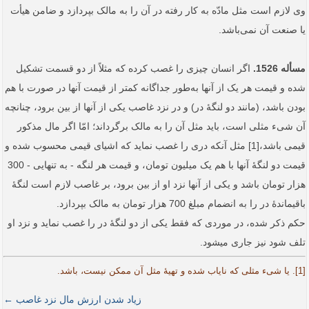
وی لازم است مثل مادّه به کار رفته در آن را به مالک بپردازد و ضامن هیأت
یا صنعت آن نمی‌باشد.
مسأله 1526.
اگر انسان چیزی را غصب کرده که مثلاً از دو قسمت تشکیل
شده و قیمت هر یک از آنها به‌طور جداگانه کمتر از قیمت آنها در صورت با هم
بودن باشد، (مانند دو لنگۀ در) و در نزد غاصب یکی از آنها از بین برود، چنانچه
آن شیء مثلی است، باید مثل آن را به مالک برگرداند؛ امّا اگر مال مذکور
قیمی باشد،[1] مثل آنکه دری را غصب نماید که اشیای قیمی محسوب شده و
قیمت دو لنگۀ آنها با هم یک میلیون تومان، و قیمت هر لنگه - به تنهایی - 300
هزار تومان باشد و یکی از آنها نزد او از بین برود، بر غاصب لازم است لنگۀ
باقیماندۀ در را به انضمام مبلغ 700 هزار تومان به مالک بپردازد.
حکم ذکر شده، در موردی که فقط یکی از دو لنگۀ در را غصب نماید و نزد او
تلف شود نیز جاری می­شود.
[1]. یا شیء مثلی که نایاب شده و تهیۀ مثل آن ممکن نیست، باشد.
زیاد شدن ارزش مال نزد غاصب ←