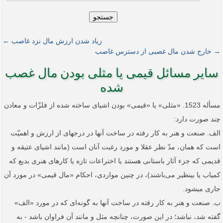
جستجو
زیاد شدن ارزش مال نزد غاصب ←
→ خارج شدن مال غصبی از دسترس غاصب
سایر مسائل قیمی یا مثلی بودن مال غصب
شده
مسأله 1523. «مثلی» یا «قیمی» بودن اشیای ساخته شده از فلزّات و معادن
چند صورت دارد:
الف. صنعت و هنر به کار رفته در ساخت آنها در درجه­ای از ارزش و اهمیّت
است که همان، مدّ نظر عقلا و مورد رغبت آنان است (مانند اشیای عتیقه و
قدیمی که جزء آثار باستانی هستند یا اختراعات تازه یا کارهای هنری بدیع که
کمیاب یا بی­نظیر می‌باشند)، در چنین مواردی، احکام «مال قیمی» در مورد آن
جاری می­شود.
ب. صنعت و هنر به کار رفته در ساخت آنها به گونه‌ای که در مورد «الف»
گفته شد، نباشد؛ در این صورت، چنانچه مثل و مانند آن فراوان باشد - به