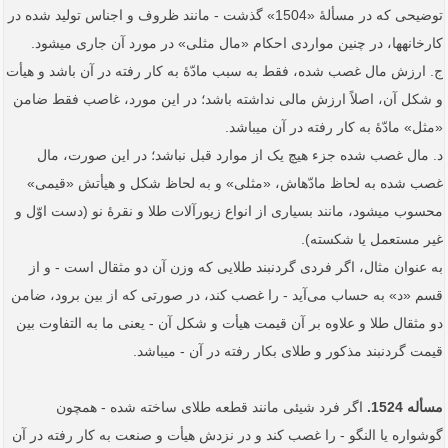
توضیحی که در مسألۀ «1504» گذشت - مانند ظروف و اجناس تولید شده در
کارخانه­ها، در چنین مواردی احکام «مال مثلی» در مورد آن جاری می­شود.
ج. ارزش مال غصب شده، فقط به سبب مادّۀ به کار رفته در آن باشد و هیأت
و شکل آن، اصلاً ارزش مالی نداشته باشد؛ در این مورد، غاصب فقط ضامن
«مثل» مادّۀ به کار رفته در آن می­باشد.
د. مال غصب شده جزء هیچ یک از موارد قبل نباشد؛ در این صورت، مال
غصب شده به لحاظ مادّه­اش، «مثلی» و به لحاظ شکل و هیأتش «قیمی»
محسوب می­شود، مانند بسیاری از انواع زیور‌آلات طلا و نقرۀ نو (دست اوّل و
غیر مستعمل یا شکسته).
به عنوان مثال، اگر فردی گردنبند طلایی که وزن آن دو مثقال است - و از
قسم «د» به حساب می‌آید - را غصب کند، در صورتی که از بین برود، ضامن
دو مثقال طلا و علاوه بر آن قیمت هیأت و شکل آن - یعنی ما به التفاوت بین
قیمت گردنبند مذکور و طلای بکار رفته در آن - می­باشد.
مسأله 1524.
اگر فرد شیئی مانند قطعه طلای ساخته شده - همچون
گوشواره یا النگو - را غصب کند و در نزدش هیأت و صنعت به کار رفته در آن