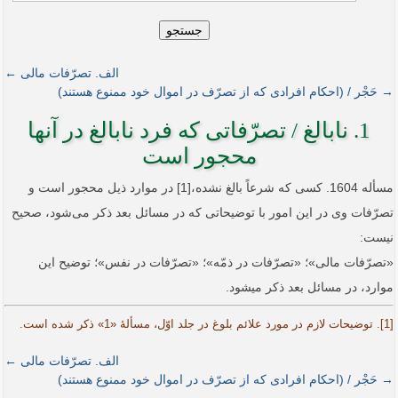
جستجو
الف. تصرّفات مالی ←
→ حَجْر / (احکام افرادی که از تصرّف در اموال خود ممنوع هستند)
1. نابالغ / تصرّفاتی که فرد نابالغ در آنها
محجور است
مسأله 1604. کسی که شرعاً بالغ نشده،[1] در موارد ذیل محجور است و
تصرّفات وی در این امور با توضیحاتی که در مسائل بعد ذکر می‌شود، صحیح
نیست:
«تصرّفات مالی»؛ «تصرّفات در ذمّه»؛ «تصرّفات در نفس»؛ توضیح این
موارد، در مسائل بعد ذکر می­شود.
[1]. توضیحات لازم در مورد علائم بلوغ در جلد اوّل، مسألۀ «1» ذکر شده است.
الف. تصرّفات مالی ←
→ حَجْر / (احکام افرادی که از تصرّف در اموال خود ممنوع هستند)