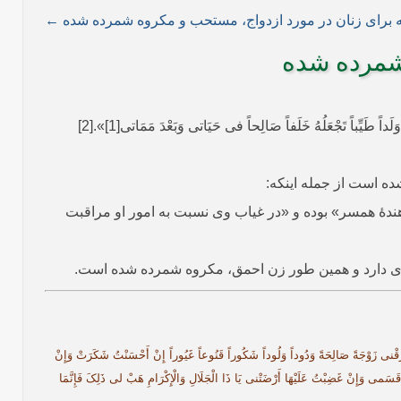
ه برای زنان در مورد ازدواج، ‌مستحب و مکروه شمرده شده ←
 شمرده شده
اً طَیِّباً تَجْعَلُهُ خَلَفاً صَالِحاً فی حَیَاتی وَبَعْدَ مَمَاتی[1]».[2]
ده است از جمله اینکه:
دهندۀ همسر» بوده و «در غیاب وی نسبت به امور او مراقبت
 ‌بدی دارد و همین طور زن احمق، مکروه شمرده شده است.
ِحَةً وَدُوداً وَلُوداً شَکُوراً قَنُوعاً غَیُوراً إِنْ أَحْسَنْتُ شَکَرَتْ وَإِنْ
َسَمی وَإِنْ غَضِبْتُ عَلَیْهَا أَرْضَتْنی یَا ذَا الْجَلَالِ وَالْإِکْرَامِ هَبْ لی ذَلِکَ فَإِنَّمَا