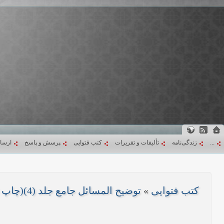
...
زندگی‌نامه
تألیفات و تقریرات
کتب فتوایی
پرسش و پاسخ
ارسا
کتب فتوایی
»
توضیح المسائل جامع جلد (4)(چاپ 1403)