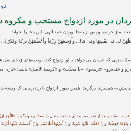
آنچ
ردان در مورد ازدواج مستحب و مکروه
َحْفَظَهُنَّ لی فی نَفْسِهَا وَفی مَالی وَأَوْسَعَهُنَّ رِزْقاً وَأَعْظَمَهُنَّ بَرَکَةً وَقَدِّرْ لی وَلَد
ت زنی که انسان می‌خواهد با او ازدواج کند، ‌توصیه‌های زیادی نقل ش
‌رو و خنده‌رو» «نرمخو»، ‌«با محبّت» و «کریمة الأصل» باشد؛ «یاری 
یباییش به همسری برگزیند. ‌همین طور، ازدواج با زن زیبایی که ریشۀ
و بعد از نماز حمد و ثنای خداوند متعال را به‌جا آورد و بگوید: «اللَّهُمَّ ارْزُقْنی زَوْجَةً صَال
نْدِهَا حَفِظَتْ وَإِنْ دَخَلْتُ عَلَیْهَا سُرَّتْ وَإِنْ أَمَرْتُهَا أَطَاعَتْنی وَإِنْ أَقْسَمْتُ عَلَیْهَا أَبَرَّتْ ق