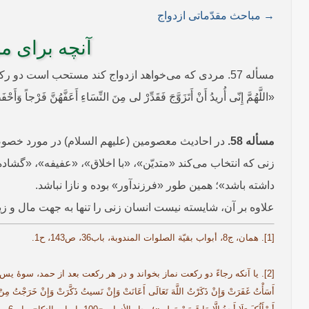
→ مباحث مقدّماتی ازدواج
آنچه برای م
مسأله 57. مردی که می‌خواهد ازدواج کند مستحب است دو رکعت نماز خوانده و پس از به‌جا آوردن حمد الهی، ‌این دعا را بخواند:
«اللَّهُمَّ إِنّی أُریدُ أَنْ أَتَزَوَّجَ فَقَدِّرْ لی مِنَ النِّسَاءِ أَعَفَّهُنَّ فَرْجاً وَأ
مسأله 58.
در احادیث معصومین (علیهم السلام) در مورد خصوصیّا
زنی که انتخاب می‌کند «متدیّن»، «با اخلاق»، «عفیفه»، «گشاده
داشته باشد»؛ همین طور «فرزندآور» بوده و نازا نباشد.
علاوه بر آن، شایسته نیست انسان زنی را تنها به جهت مال و ز
[1]. همان، ج‌8، أبواب بقیّة الصلوات المندوبة، باب36، ص143، ح1.
[2]. یا آنکه رجاءً دو رکعت نماز بخواند و در هر رکعت بعد از حمد، سوۀ یس قرائت نماید 
أَسَأْتُ غَفَرَتْ وَإِنْ ذَکَرْتُ اللَّهَ تَعَالَی أَعَانَتْ وَإِنْ نَسیتُ ذَکَّرَتْ وَإِنْ خَرَجْتُ مِنْ عِ