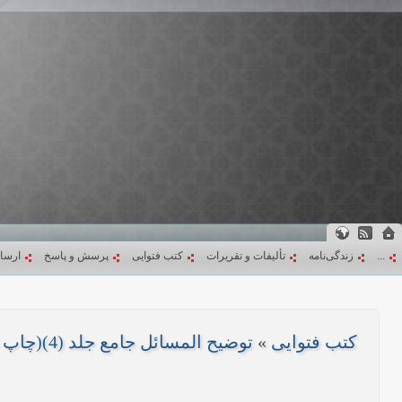
...
زندگی‌نامه
تألیفات و تقریرات
کتب فتوایی
پرسش و پاسخ
ارسا
کتب فتوایی
»
توضیح المسائل جامع جلد (4)(چاپ 1403)