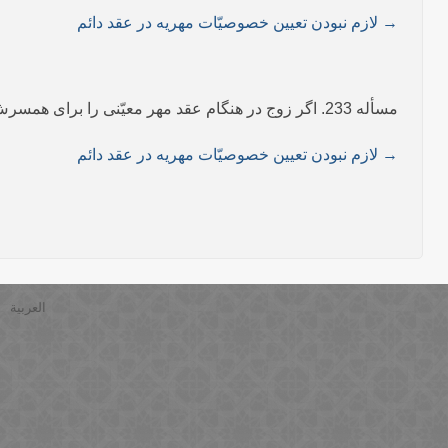
→ لازم نبودن تعیین خصوصیّات مهریه در عقد دائم
مسأله 233. اگر زوج در هنگام عقد مهر معیّنی را برای همسرش قرار دهد، ولی قصدش این باشد که آن را نپردازد، عقد صحیح است و بر وی واجب است مهر را بپردازد.
→ لازم نبودن تعیین خصوصیّات مهریه در عقد دائم
العربية