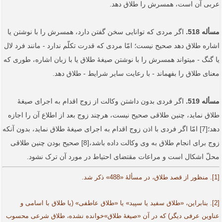
عربی آن است، همسرش را طلاق دهد.
مسأله 518.
اگر مردی که توانایی سخن گفتن دارد، همسرش را با نوشتن یا
اشاره طلاق دهد صحیح نیست؛ امّا مردی که قدرت تکلّم ندارد - مانند فرد لال
یا گنگ - می­تواند همسرش را با نوشتن صیغۀ طلاق یا با زبان اشاره،­ طوری که
معنای طلاق را بفهماند - با رعایت سایر شرایط - طلاق دهد.
مسأله 519.
اگر فردی بدون داشتن وکالت از زوج اقدام به اجرای صیغۀ
طلاق نماید، چنین طلاقی صحیح نیست، هرچند زوج بعد از اطلاع آن را اجازه
دهد؛[7] امّا اگر فردی با اذن زوج اقدام به اجرای صیغۀ طلاق نماید، بدون آنکه
زوج برای انجام طلاق به وی وکالت داده باشد،[8] صحیح بودن چنین طلاقی
محلّ اشکال است و مراعات مقتضای احتیاط در مورد آن ترک نشود.
[1]. منظور از قصد طلاق، در مسألۀ «488» ذکر شد.
[2]. بنابراین، «طلاق سفید یا سپید» یا «طلاق عاطفی» (یا طلاق با اسامی و
عناوین عرفی دیگر) که در آن «صیغۀ طلاق»خوانده نشده، طلاق شرعی محسوب