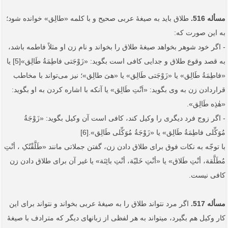
مسأله 516.
طلاق باید به صیغۀ عربی صحیح و با کلمه «طالِق» خوانده شود؛
به این صورت که:
- اگر خود شوهر بخواهد صیغۀ طلاق را بخواند و نام زن او مثلاً فاطمه باشد،
به قصد وقوع طلاق و جدایی کافی است بگوید: «زَوْجَتی فاطِمَةُ طَالِق»[5] یا
«فاطِمَةُ طَالِق» یا «زَوْجَتی طَالِق» یا «هیَ طالِق»؛ نیز می‌تواند با مخاطب
قراردادن زن به وی بگوید: «اَنْتِ طَالِق» یا آنکه با اشاره کردن به او بگوید:
«هٰذِه طَالِق».
- اگر زوج فرد دیگری را وکیل کند، کافی است آن وکیل بگوید: «زَوْجَةُ
مُوَکِّلی فاطِمَةُ طَالِق» یا «زَوْجَةُ مُوَکِّلی طَالِق».[6]
با توجّه به نکات فوق برای طلاق دادن زن، گفتن جملاتی مانند «طَلَّقْتُکِ ، أنْتِ
مُطَلَّقة، أنْتِ طَلاق» یا «أنْتِ خَلیّة، أنْتِ بائِنَة» یا غیر آن برای طلاق دادن زن
کافی نیست.
مسأله 517.
اگر مرد نتواند طلاق را به صیغۀ عربی بخواند و نتواند برای این
کار وکیل هم بگیرد، می­تواند به هر لفظی از زبان­های دیگر که مترادف با صیغۀ