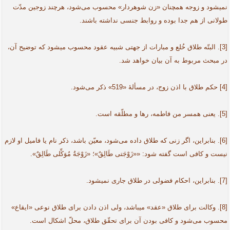
نمی­شود و زوجه همچنان «زن شوهردار» محسوب می‌شود، هرچند زوجین مدّت
طولانی از هم جدا بوده و روابط جنسی نداشته باشند.
[3]. البتّه طلاق خُلع و مبارات از جهتی شبیه عقود محسوب می­شود که توضیح آن،
در مبحث مربوط به آن بیان خواهد شد.
[4] حکم طلاق با اذن زوج، در مسألۀ «519» ذکر می‌شود.
[5]. یعنی همسر من فاطمه، رها و مطلّقه است.
[6]. بنابراین، اگر زنی که طلاق داده می‌شود، معیّن باشد، ذکر نام یا فامیل او لازم
نیست و کافی است گفته شود: ««زَوْجَتی طَالِقٌ»؛ «زَوْجَةُ مُوَکِّلی طَالِقٌ».
[7]. بنابراین، احکام فضولی در طلاق جاری نمی­شود.
[8]. وکالت برای طلاق «عقد» می­باشد، ولی اذن دادن برای طلاق نوعی «ایقاع»
محسوب می‌شود و کافی بودن آن برای تحقّق طلاق، محلّ اشکال است.