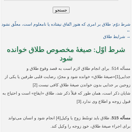
جستجو
شرط دوّم: طلاق بر امری که هنوز اتّفاق نیفتاده یا نامعلوم است، معلّق نشود
←
→ شرایط طلاق
شرط اوّل: صیغۀ مخصوص طلاق خوانده
شود
مسأله 514. برای انجام طلاق لازم است به قصد وقوع طلاق و
جدایی[1]«صیغۀ طلاق» خوانده شود و مجرّد رضایت قلبی طرفین یا یکی از
زوجین بر جدایی بدون خواندن صیغۀ طلاق کافی نیست.[2]
شایان ذکر است، همان طور که قبلاً ذکر شد، طلاق «ایقاع» است و احتیاج به
قبول زوجه و اطلاع وی ندارد.[3]
مسأله 515.
طلاق باید توسّط زوج یا وکیل[4] انجام شود و انسان می‌تواند
برای اجراء صیغۀ طلاق، خودِ زوجه را وکیل کند.