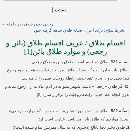
جستجو
رجعی بودن طلاق زن حامله ←
→ شرط سوّم: برای اجرای صیغۀ طلاق شاهد گرفته شود
اقسام طلاق / عریف اقسام طلاق (بائن و
رجعی) و موارد طلاق بائن[1]
مسأله 531. طلاق دو قسم است، طلاق بائن و طلاق رجعی.
«طلاق بائن» آن است که بعد از طلاق، مرد حق ندارد به همسر خود رجوع
کند؛ یعنی بدون انجام عقد جدید، رابطۀ زوجیّت قبلی را ادامه دهد.
امّا اگر طلاق «رجعی» باشد، شوهر می‏تواند در ایام عدّه به زن رجوع نماید و
بدون انجام عقد جدید، رابطه زوجیّت را برقرار سازد.­[2]
مسأله 532.
طلاق در شش مورد «بائن» است و در بقیّۀ موارد، «رجعی»
است؛ مواردی که طلاق بائن می‌باشد، عبارت است از:
1.
طلاق دختر بچّۀ نابالغ (دختری که نه سال قمریش تمام نشده است)؛