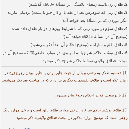
2.
طلاق زن یائسه (معنای یائسگی در مسألۀ «508» گذشت)؛
3.
طلاق زنی که شوهرش بعد از عقد با او (از جلو یا پشت) نزدیکی نکرده،
مگر موردی که در مسألۀ بعد خواهد آمد؛
4.
طلاق سوّم در مورد زنی که با شرایط ویژه­ای دو بار طلاق داده شده،
(توضیح آن در مسألۀ «534»خواهد آمد)؛
5.
طلاق خُلع و مبارات، (توضیح احکام آن بعداً‌ ذکر می‌شود)؛
6.
طلاق توسّط حاکم شرع یا به امر وی، در موارد خاصّی[3] که توضیح آن در
مبحث «طلاق ولایتی توسّط حاکم شرع» ذکر می­شود.
[1]. تقسیم طلاق به رجعی و بائن از جهت جایز بودن یا جایز نبودن رجوع زوج در
زمان عدّه است و طلاق، تقسیمات دیگری نیز دارد که در مباحث بعد ذکر می‌شود.
[2]. با توضیحی که در احکام رجوع بیان می­شود.
[3]. طلاق توسّط حاکم شرع در برخی موارد، طلاق بائن است و برخی موارد دیگر،
رجعی است که توضیح موارد مذکور در مبحث «طلاق ولایتی» ذکر می­شود.